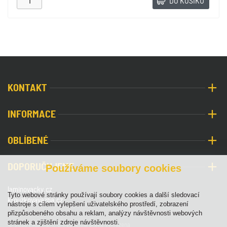
DO KOŠÍKU
KONTAKT
INFORMACE
OBLÍBENÉ
DOPORUČUJEME
Používáme soubory cookies
laminovacky.cz
Tyto webové stránky používají soubory cookies a další sledovací
krouzkovavazba.cz
nástroje s cílem vylepšení uživatelského prostředí, zobrazení
přizpůsobeného obsahu a reklam, analýzy návštěvnosti webových
stránek a zjištění zdroje návštěvnosti.
© 2026 PALA, s. r. o. | Všechna práva vyhrazena