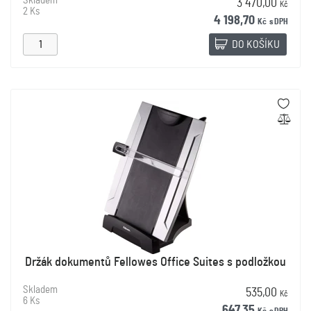
Skladem
3 470,00
Kč
2 Ks
4 198,70
Kč
s DPH
DO KOŠÍKU
Držák dokumentů Fellowes Office Suites s podložkou
Skladem
535,00
Kč
6 Ks
647,35