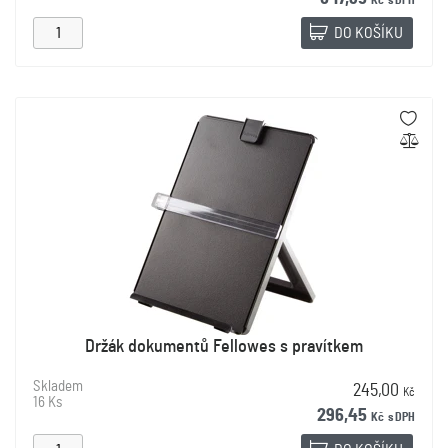
Kč
s DPH
DO KOŠÍKU
Držák dokumentů Fellowes s pravítkem
Skladem
245,00
Kč
16 Ks
296,45
Kč
s DPH