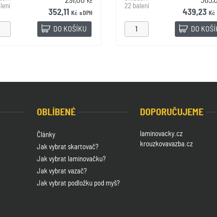
291,00
363,
Kč
lení
22 balení
352,11
439,23
Kč
s DPH
Kč
DO KOŠÍKU
DO KOŠ
OBLÍBENÉ
DOPORUČUJEME
laminovacky.cz
Články
krouzkovavazba.cz
Jak vybrat skartovač?
Jak vybrat laminovačku?
Jak vybrat vazač?
Jak vybrat podložku pod myš?