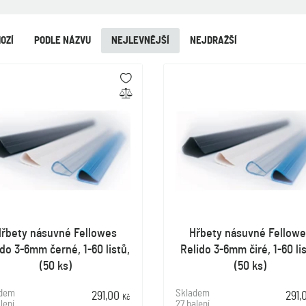
OZÍ
PODLE NÁZVU
NEJLEVNĚJŠÍ
NEJDRAŽŠÍ
řbety násuvné Fellowes
Hřbety násuvné Fellowe
ido 3-6mm černé, 1-60 listů,
Relido 3-6mm čiré, 1-60 lis
(50 ks)
(50 ks)
adem
Skladem
291,00
291
Kč
lení
27 balení