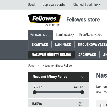
Úvod
Doprava a platba
Obchodní podmínky
Fellowes.store
Fellowes.store
Laminovačky
Kroužková vazba
SKARTACE
LAMINACE
KROUŽKOVÁ VAZB
NÁSUVNÉ HŘBETY RELIDO
ARCHIVACE
A
Úvod
Násuvné hřbety Relido
Nás
Násuvné hřbety Relido
Násuvné
352 Kč
440 Kč
dokumen
BARVA