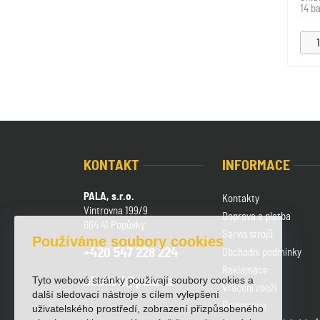
14 ba
KONTAKT
INFORMACE
PALA, s.r.o.
Kontakty
Vintrovna 199/9
Doprava a platba
664 41 Popůvky
Servis strojů
Používáme soubory cookies
+420 547 228 224
Obchodní podmínky
Reklamace
Tyto webové stránky používají soubory cookies a
obchod@pala.cz
Vrácení zboží
další sledovací nástroje s cílem vylepšení
Registrace
uživatelského prostředí, zobrazení přizpůsobeného