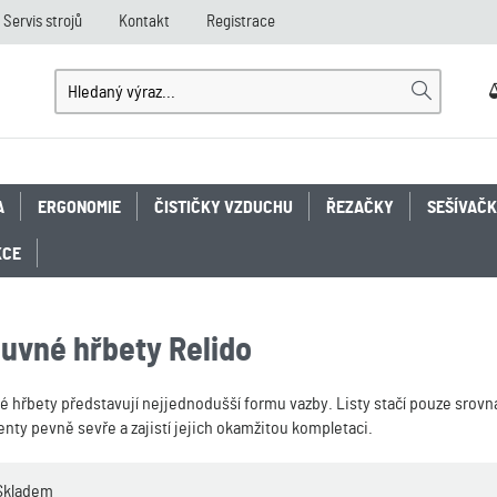
Servis strojů
Kontakt
Registrace
A
ERGONOMIE
ČISTIČKY VZDUCHU
ŘEZAČKY
SEŠÍVAČ
KCE
uvné hřbety Relido
 hřbety představují nejjednodušší formu vazby. Listy stačí pouze srovna
ty pevně sevře a zajistí jejich okamžitou kompletaci.
Skladem