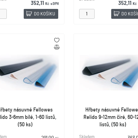
352,11
352,11
Kč
s DPH
Kč
DO KOŠÍKU
DO KOŠ
řbety násuvné Fellowes
Hřbety násuvné Fellowe
lido 3-6mm bílé, 1-60 listů,
Relido 9-12mm čiré, 60-1
(50 ks)
listů, (50 ks)
adem
Skladem