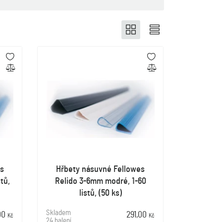
s
Hřbety násuvné Fellowes
tů,
Relido 3-6mm modré, 1-60
listů, (50 ks)
Skladem
,00
291,00
Kč
Kč
24 balení