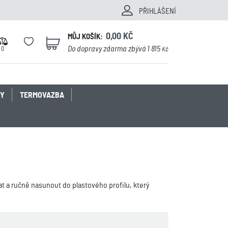
PŘIHLÁŠENÍ
0,00
KČ
MŮJ KOŠÍK:
0
Do dopravy zdarma zbývá 1 815
0
Kč
KY
TERMOVAZBA
t a ručně nasunout do plastového profilu, který