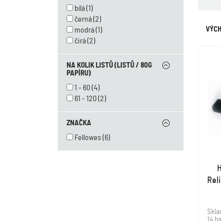
bílá
(1)
černá
(2)
VÝCH
modrá
(1)
čirá
(2)
NA KOLIK LISTŮ (LISTŮ / 80G
PAPÍRU)
1 - 60
(4)
61 - 120
(2)
ZNAČKA
Fellowes
(6)
H
Rel
Skl
14 ba