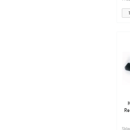
H
Re
Skl