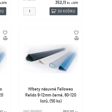
352,11
s DPH
Kč
s DPH
ÍKU
DO KOŠÍKU
s
Hřbety násuvné Fellowes
20
Relido 9-12mm černé, 60-120
listů, (50 ks)
není skladem