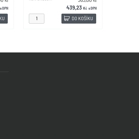
00
363,00
Kč
Kč
439,23
s DPH
Kč
s DPH
ÍKU
DO KOŠÍKU