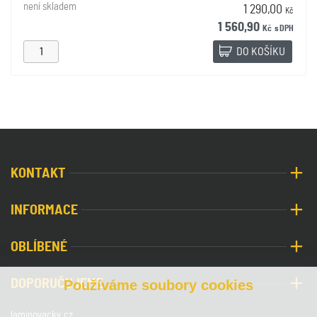
není skladem
1 290,00
Kč
1 560,90
Kč
s DPH
DO KOŠÍKU
KONTAKT
INFORMACE
OBLÍBENÉ
DOPORUČUJEME
Používáme soubory cookies
laminovacky.cz