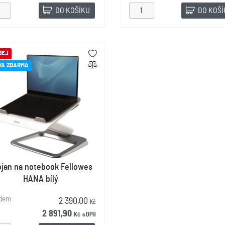
DO KOŠÍKU
DO KOŠ
DEJ
VA ZDARMA
ojan na notebook Fellowes
HANA bílý
adem
2 390,00
Kč
2 891,90
Kč
s DPH