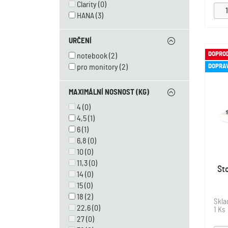
Clarity
(0)
HANA
(3)
URČENÍ
DOPRO
notebook
(2)
DOPRA
pro monitory
(2)
MAXIMÁLNÍ NOSNOST (KG)
4
(0)
4,5
(1)
6
(1)
6,8
(0)
10
(0)
11,3
(0)
St
14
(0)
15
(0)
18
(2)
Skl
22,6
(0)
1 Ks
27
(0)