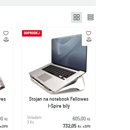
DOPRODEJ
wes
Stojan na notebook Fellowes
I-Spire bílý
Skladem
,00
605,00
Kč
Kč
3 Ks
732,05
s DPH
Kč
s DPH