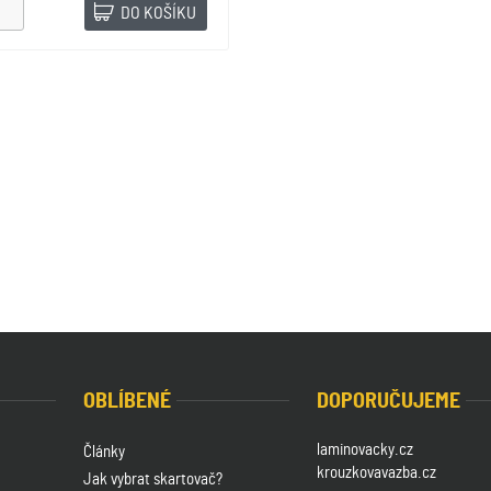
DO KOŠÍKU
OBLÍBENÉ
DOPORUČUJEME
laminovacky.cz
Články
krouzkovavazba.cz
Jak vybrat skartovač?