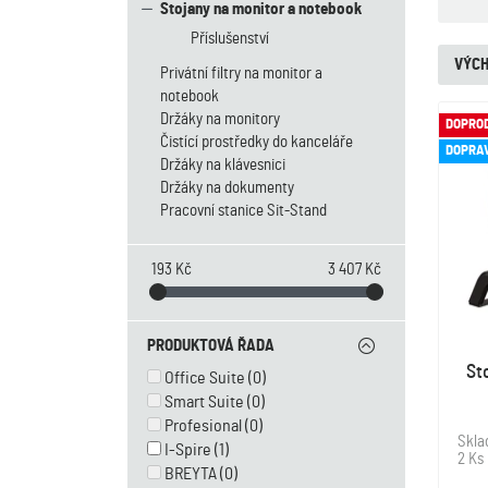
Stojany na monitor a notebook
Příslušenství
VÝCH
Privátní filtry na monitor a
notebook
Držáky na monitory
DOPRO
Čistící prostředky do kanceláře
DOPRA
Držáky na klávesnici
Držáky na dokumenty
Pracovní stanice Sit-Stand
193 Kč
3 407 Kč
PRODUKTOVÁ ŘADA
St
Office Suite
(0)
Smart Suite
(0)
Profesional
(0)
Skl
I-Spire
(1)
2 Ks
BREYTA
(0)