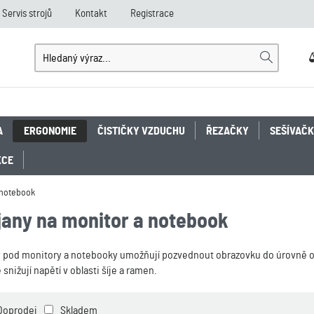
Servis strojů
Kontakt
Registrace
A
ERGONOMIE
ČISTIČKY VZDUCHU
ŘEZAČKY
SEŠÍVAČ
KCE
 notebook
jany na monitor a notebook
 pod monitory a notebooky umožňují pozvednout obrazovku do úrovně očí
 snižují napětí v oblasti šíje a ramen.
Doprodej
Skladem