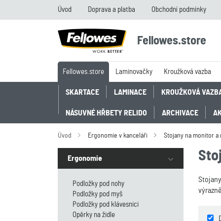
Úvod
Doprava a platba
Obchodní podmínky
Fellowes.store
Fellowes.store
Laminovačky
Kroužková vazba
SKARTACE
LAMINACE
KROUŽKOVÁ VAZB
NÁSUVNÉ HŘBETY RELIDO
ARCHIVACE
A
Úvod
Ergonomie v kanceláři
Stojany na monitor a
Sto
Ergonomie
Stojany
Podložky pod nohy
výrazně
Podložky pod myš
Podložky pod klávesnici
Opěrky na židle