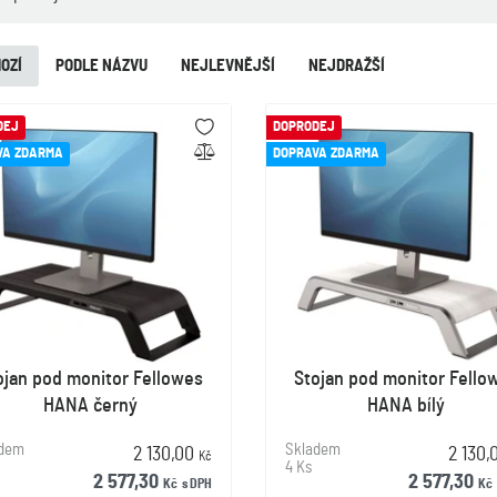
OZÍ
PODLE NÁZVU
NEJLEVNĚJŠÍ
NEJDRAŽŠÍ
DEJ
DOPRODEJ
VA ZDARMA
DOPRAVA ZDARMA
ojan pod monitor Fellowes
Stojan pod monitor Fello
HANA černý
HANA bílý
adem
Skladem
2 130,00
2 130
Kč
4 Ks
2 577,30
2 577,30
Kč
s DPH
Kč