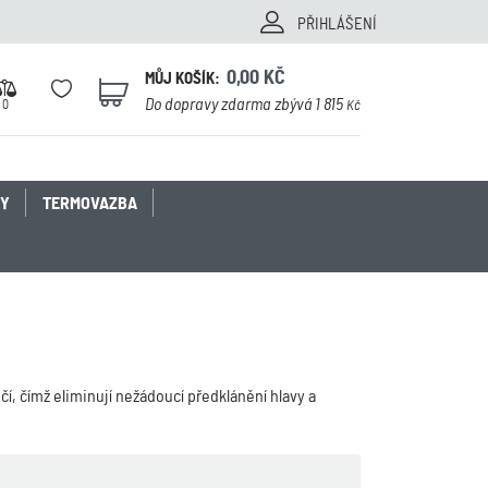
PŘIHLÁŠENÍ
0,00
KČ
MŮJ KOŠÍK:
0
Do dopravy zdarma zbývá 1 815
0
Kč
KY
TERMOVAZBA
, čímž eliminují nežádoucí předklánění hlavy a