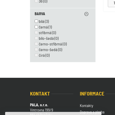
36
(0)
BARVA
bílá
(3)
černá
(1)
stříbrná
(0)
bílo-šedá
(0)
černo-stříbrná
(0)
černo-šedá
(0)
čirá
(0)
KONTAKT
INFORMACE
PALA, s.r.o.
Kontakty
Vintrovna 199/9
Doprava a platba