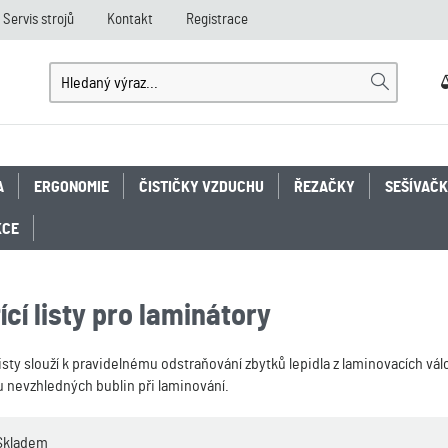
Servis strojů
Kontakt
Registrace
A
ERGONOMIE
ČISTIČKY VZDUCHU
ŘEZAČKY
SEŠÍVAČ
KCE
ící listy pro laminátory
 listy slouží k pravidelnému odstraňování zbytků lepidla z laminovacích vál
u nevzhledných bublin při laminování.
Skladem