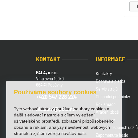
KONTAKT
INFORMACE
PALA, s.r.o.
Kontakty
Vintrovna 199/9
Doprava a platba
664 41 Popůvky
Servis strojů
Používáme soubory cookies
+420 547 228 224
Obchodní podmínky
Reklamace
Tyto webové stránky používají soubory cookies a
obchod@pala.cz
Vrácení zboží
další sledovací nástroje s cílem vylepšení
Registrace
uživatelského prostředí, zobrazení přizpůsobeného
obsahu a reklam, analýzy návštěvnosti webových
Ochrana osobních údajů
stránek a zjištění zdroje návštěvnosti.
Zapomenuté heslo