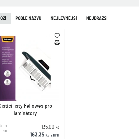
OZÍ
PODLE NÁZVU
NEJLEVNĚJŠÍ
NEJDRAŽŠÍ
Čistící listy Fellowes pro
laminátory
adem
135,00
Kč
lení
163,35
Kč
s DPH