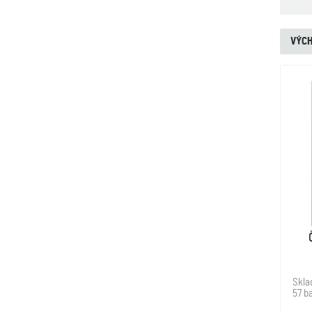
VÝCH
Skl
57 ba