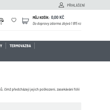
PŘIHLÁŠENÍ
0,00
KČ
MŮJ KOŠÍK:
0
Do dopravy zdarma zbývá 1 815
0
Kč
KY
TERMOVAZBA
ců, čímž předcházejí jejich poškození, zasekávání fólií