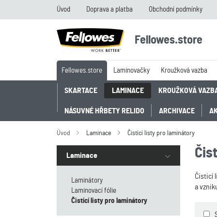
Úvod
Doprava a platba
Obchodní podmínky
Fellowes.store
Fellowes.store
Laminovačky
Kroužková vazba
SKARTACE
LAMINACE
KROUŽKOVÁ VAZB
NÁSUVNÉ HŘBETY RELIDO
ARCHIVACE
A
Úvod
Laminace
Čistící listy pro laminátory
Čist
Laminace
Čisticí
Laminátory
a vznik
Laminovací fólie
Čistící listy pro laminátory