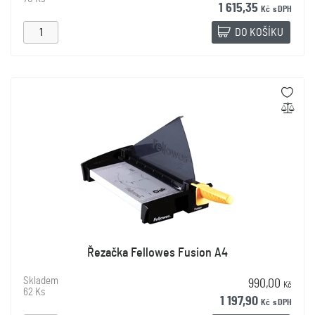
1 615,35
Kč
s DPH
DO KOŠÍKU
Řezačka Fellowes Fusion A4
Skladem
990,00
Kč
62 Ks
1 197,90
Kč
s DPH