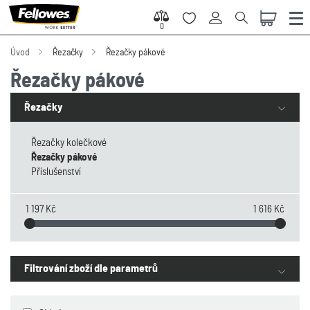
0
0
Úvod
Řezačky
Řezačky pákové
Řezačky pákové
Řezačky
Řezačky kolečkové
Řezačky pákové
Příslušenství
1 197 Kč
1 616 Kč
Filtrování zboží dle parametrů