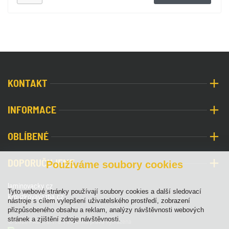
KONTAKT
INFORMACE
OBLÍBENÉ
DOPORUČUJEME
Používáme soubory cookies
laminovacky.cz
Tyto webové stránky používají soubory cookies a další sledovací
krouzkovavazba.cz
nástroje s cílem vylepšení uživatelského prostředí, zobrazení
přizpůsobeného obsahu a reklam, analýzy návštěvnosti webových
stránek a zjištění zdroje návštěvnosti.
© 2026 PALA, s. r. o. | Všechna práva vyhrazena