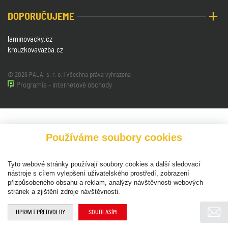
DOPORUČUJEME
laminovacky.cz
krouzkovavazba.cz
© 2026 PALA, s. r. o. | Všechna práva vyhrazena
Programia - internetové obchody
Používáme soubory cookies
Tyto webové stránky používají soubory cookies a další sledovací
nástroje s cílem vylepšení uživatelského prostředí, zobrazení
přizpůsobeného obsahu a reklam, analýzy návštěvnosti webových
stránek a zjištění zdroje návštěvnosti.
UPRAVIT PŘEDVOLBY
SOUHLASÍM