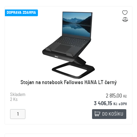
DOPRAVA ZDARMA
Stojan na notebook Fellowes HANA LT černý
Skladem
2 815,00
Kč
2 Ks
3 406,15
Kč
s DPH
DO KOŠÍKU