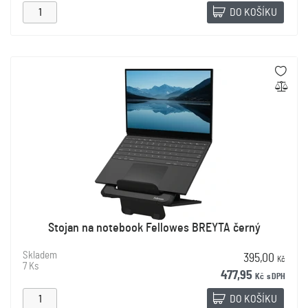
DO KOŠÍKU
Stojan na notebook Fellowes BREYTA černý
Skladem
395,00
Kč
7 Ks
477,95
Kč
s DPH
DO KOŠÍKU