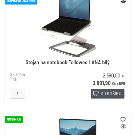
DOPRAVA ZDARMA
Stojan na notebook Fellowes HANA bílý
Skladem
2 390,00
Kč
1 Ks
2 891,90
Kč
s DPH
DO KOŠÍKU
NOVINKA