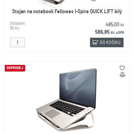
Stojan na notebook Fellowes I-Spire QUICK LIFT bílý
Skladem
485,00
Kč
96 Ks
586,85
Kč
s DPH
DO KOŠÍKU
DOPRODEJ