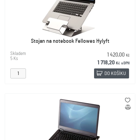
Stojan na notebook Fellowes Hylyft
Skladem
1 420,00
Kč
5 Ks
1 718,20
Kč
s DPH
DO KOŠÍKU