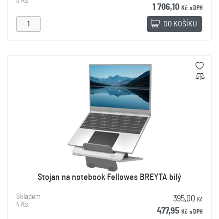
6 Ks
1 706,10
Kč
s DPH
DO KOŠÍKU
Stojan na notebook Fellowes BREYTA bílý
Skladem
395,00
Kč
4 Ks
477,95
Kč
s DPH