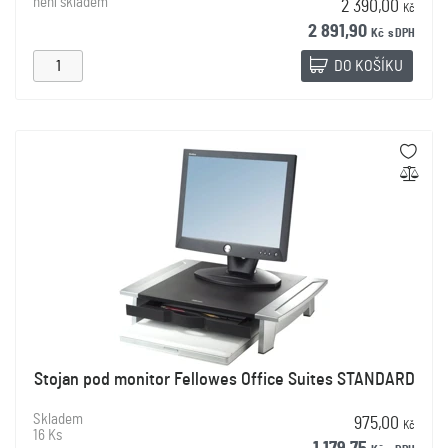
není skladem
2 390,00
Kč
2 891,90
Kč
s DPH
DO KOŠÍKU
Stojan pod monitor Fellowes Office Suites STANDARD
Skladem
975,00
Kč
16 Ks