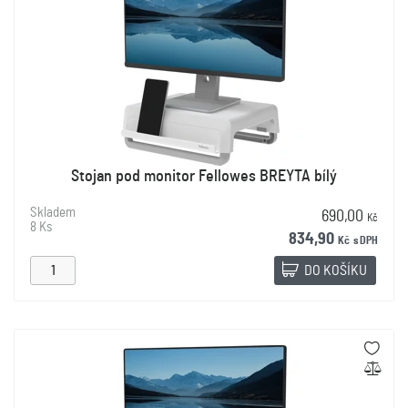
Stojan pod monitor Fellowes BREYTA bílý
Skladem
690,00
Kč
8 Ks
834,90
Kč
s DPH
DO KOŠÍKU