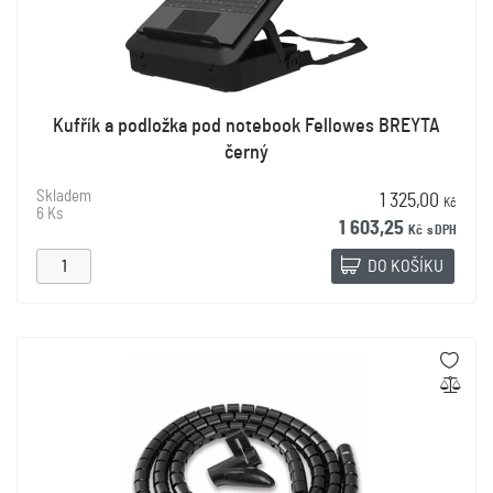
Kufřík a podložka pod notebook Fellowes BREYTA
černý
Skladem
1 325,00
Kč
6 Ks
1 603,25
Kč
s DPH
DO KOŠÍKU