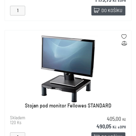
1 179,75
Kč
s DPH
DO KOŠÍKU
Stojan pod monitor Fellowes STANDARD
Skladem
405,00
Kč
120 Ks
490,05
Kč
s DPH