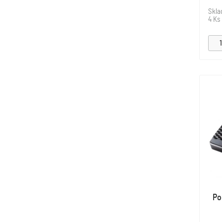
Skl
4 Ks
Po