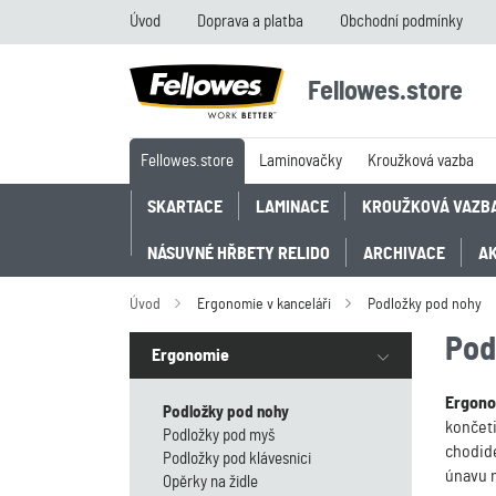
Úvod
Doprava a platba
Obchodní podmínky
Fellowes.store
Fellowes.store
Laminovačky
Kroužková vazba
SKARTACE
LAMINACE
KROUŽKOVÁ VAZB
NÁSUVNÉ HŘBETY RELIDO
ARCHIVACE
A
Úvod
Ergonomie v kanceláři
Podložky pod nohy
Pod
Ergonomie
Ergono
Podložky pod nohy
končeti
Podložky pod myš
chodide
Podložky pod klávesnici
únavu n
Opěrky na židle