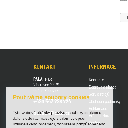
KONTAKT
INFORMACE
PALA, s.r.o.
Kontakty
Vintrovna 199/9
Doprava a platba
664 41 Popůvky
Servis strojů
Používáme soubory cookies
+420 547 228 224
Obchodní podmínky
Reklamace
Tyto webové stránky používají soubory cookies a
obchod@pala.cz
Vrácení zboží
další sledovací nástroje s cílem vylepšení
Registrace
uživatelského prostředí, zobrazení přizpůsobeného