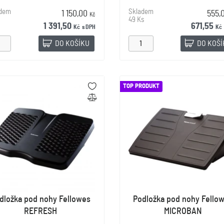
adem
Skladem
1 150,00
555,
Kč
49 Ks
1 391,50
671,55
Kč
s DPH
Kč
DO KOŠÍKU
DO KOŠ
TOP PRODUKT
dložka pod nohy Fellowes
Podložka pod nohy Fello
REFRESH
MICROBAN