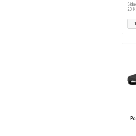
Skl
20 K
Po