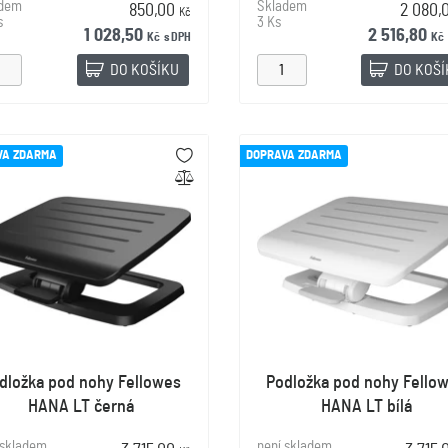
adem
Skladem
850,00
2 080,
Kč
s
3 Ks
1 028,50
2 516,80
Kč
s DPH
Kč
DO KOŠÍKU
DO KOŠ
VA ZDARMA
DOPRAVA ZDARMA
dložka pod nohy Fellowes
Podložka pod nohy Fello
HANA LT černá
HANA LT bílá
 skladem
není skladem