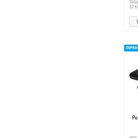
Skl
32 K
DOPRA
Po
není