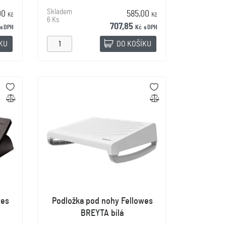
Skladem
00
585,00
Kč
Kč
6 Ks
707,85
s DPH
Kč
s DPH
ÍKU
DO KOŠÍKU
wes
Podložka pod nohy Fellowes
BREYTA bílá