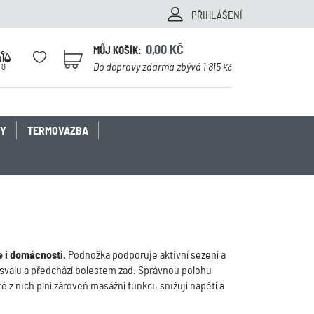
PŘIHLÁŠENÍ
0,00
KČ
MŮJ KOŠÍK:
0
Do dopravy zdarma zbývá 1 815
0
Kč
KY
TERMOVAZBA
e i domácnosti.
Podnožka podporuje aktivní sezení a
u svalu a předchází bolestem zad. Správnou polohu
 z nich plní zároveň masážní funkci, snižují napětí a