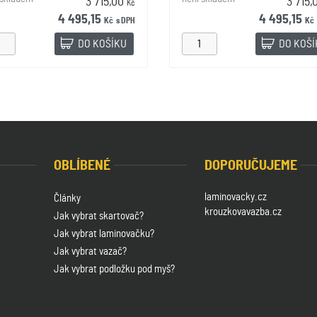
3 715,00
3 715
Kč
4 495,15
4 495,15
Kč
s DPH
Kč
DO KOŠÍKU
DO KOŠ
OBLÍBENÉ
DOPORUČUJEME
laminovacky.cz
Články
krouzkovavazba.cz
Jak vybrat skartovač?
Jak vybrat laminovačku?
Jak vybrat vazač?
Jak vybrat podložku pod myš?