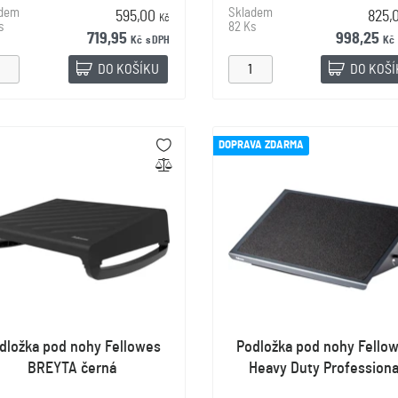
adem
Skladem
595,00
825,
Kč
s
82 Ks
719,95
998,25
Kč
s DPH
Kč
DO KOŠÍKU
DO KOŠ
DOPRAVA ZDARMA
dložka pod nohy Fellowes
Podložka pod nohy Fello
BREYTA černá
Heavy Duty Professiona