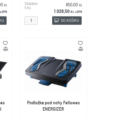
Skladem
00
850,00
Kč
Kč
5 Ks
1 028,50
s DPH
Kč
s DPH
ÍKU
DO KOŠÍKU
wes
Podložka pod nohy Fellowes
l
ENERGIZER