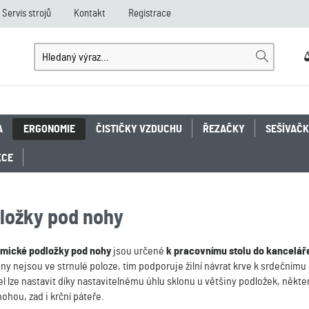
Servis strojů
Kontakt
Registrace
A
ERGONOMIE
ČISTIČKY VZDUCHU
ŘEZAČKY
SEŠÍVAČ
KCE
ložky pod nohy
mické podložky pod nohy
jsou určené
k pracovnímu stolu do kancelář
ny nejsou ve strnulé poloze, tím podporuje žilní návrat krve k srdečním
l lze nastavit díky nastavitelnému úhlu sklonu u většiny podložek, některé
ohou, zad i krční páteře.