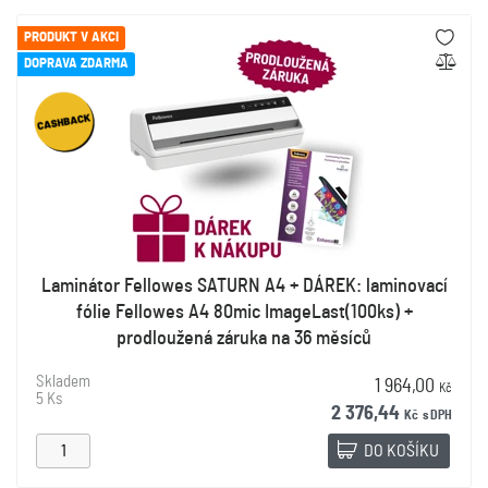
PRODUKT V AKCI
DOPRAVA ZDARMA
Laminátor Fellowes SATURN A4 + DÁREK: laminovací
fólie Fellowes A4 80mic ImageLast(100ks) +
prodloužená záruka na 36 měsíců
Skladem
1 964,00
Kč
5 Ks
2 376,44
Kč
s DPH
DO KOŠÍKU