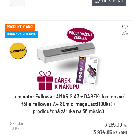
DO KOŠÍKU
PRODUKT V AKCI
DOPRAVA ZDARMA
Laminátor Fellowes AMARIS A3 + DÁREK: laminovací
fólie Fellowes A4 80mic ImageLast(100ks) +
prodloužená záruka na 36 měsíců
Skladem
3 285,00
Kč
10 Ks
3 974,85
Kč
s DPH