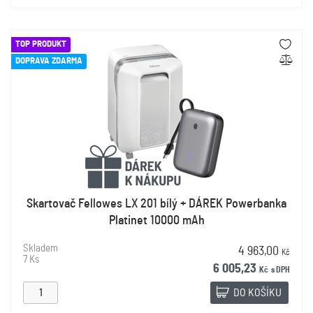
TOP PRODUKT
DOPRAVA ZDARMA
Skartovač Fellowes LX 201 bílý + DÁREK Powerbanka
Platinet 10000 mAh
Skladem
4 963,00
Kč
7 Ks
6 005,23
Kč
s DPH
DO KOŠÍKU