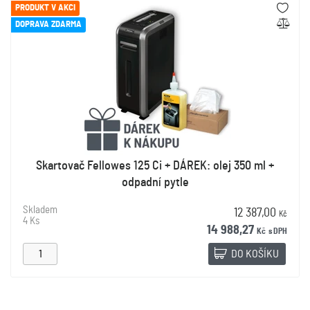
PRODUKT V AKCI
DOPRAVA ZDARMA
Skartovač Fellowes 125 Ci + DÁREK: olej 350 ml +
odpadní pytle
Skladem
12 387,00
Kč
4 Ks
14 988,27
Kč
s DPH
DO KOŠÍKU