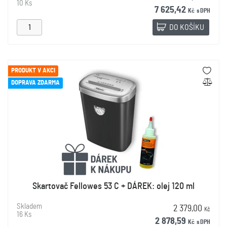
10 Ks
7 625,42
Kč
s DPH
DO KOŠÍKU
PRODUKT V AKCI
DOPRAVA ZDARMA
Skartovač Fellowes 53 C + DÁREK: olej 120 ml
Skladem
2 379,00
Kč
16 Ks
2 878,59
Kč
s DPH