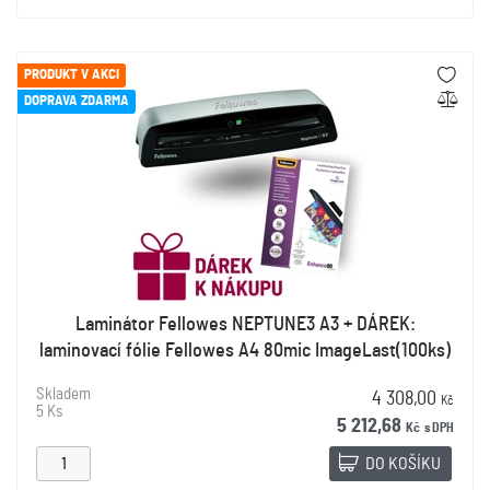
PRODUKT V AKCI
DOPRAVA ZDARMA
Laminátor Fellowes NEPTUNE3 A3 + DÁREK:
laminovací fólie Fellowes A4 80mic ImageLast(100ks)
Skladem
4 308,00
Kč
5 Ks
5 212,68
Kč
s DPH
DO KOŠÍKU