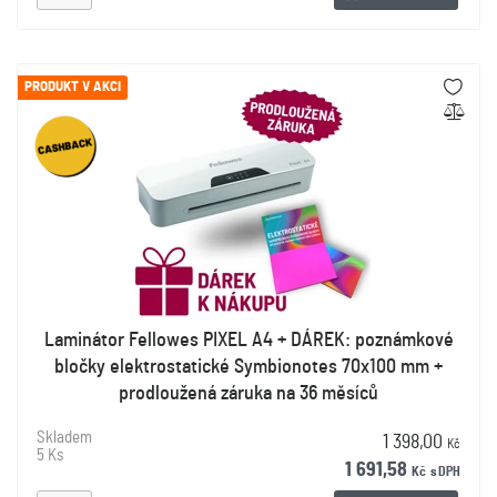
PRODUKT V AKCI
Laminátor Fellowes PIXEL A4 + DÁREK: poznámkové
bločky elektrostatické Symbionotes 70x100 mm +
prodloužená záruka na 36 měsíců
Skladem
1 398,00
Kč
5 Ks
1 691,58
Kč
s DPH