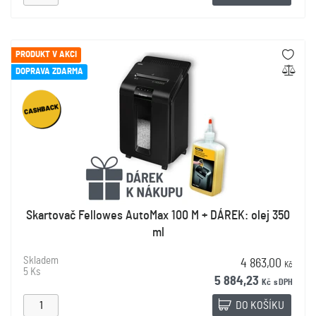
PRODUKT V AKCI
DOPRAVA ZDARMA
Skartovač Fellowes AutoMax 100 M + DÁREK: olej 350
ml
Skladem
4 863,00
Kč
5 Ks
5 884,23
Kč
s DPH
DO KOŠÍKU