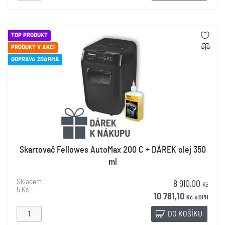
TOP PRODUKT
PRODUKT V AKCI
DOPRAVA ZDARMA
Skartovač Fellowes AutoMax 200 C + DÁREK olej 350
ml
Skladem
8 910,00
Kč
5 Ks
10 781,10
Kč
s DPH
DO KOŠÍKU