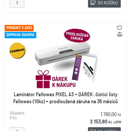
DO KOŠÍKU
PRODUKT V AKCI
DOPRAVA ZDARMA
Laminátor Fellowes PIXEL A3 + DÁREK: čistící listy
Fellowes (10ks) + prodloužená záruka na 36 měsíců
Skladem
1 780,00
Kč
6 Ks
2 153,80
Kč
s DPH