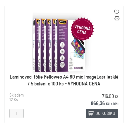
Laminovací fólie Fellowes A4 80 mic ImageLast lesklé
/ 5 balení x 100 ks - VÝHODNÁ CENA
Skladem
716,00
Kč
12 Ks
866,36
Kč
s DPH
DO KOŠÍKU