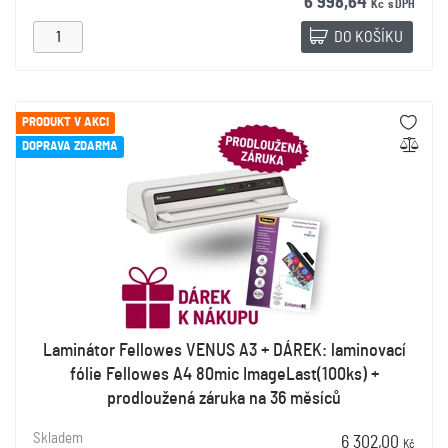
6 998,64
Kč
s DPH
DO KOŠÍKU
PRODUKT V AKCI
DOPRAVA ZDARMA
Laminátor Fellowes VENUS A3 + DÁREK: laminovací
fólie Fellowes A4 80mic ImageLast(100ks) +
prodloužená záruka na 36 měsíců
Skladem
6 302,00
Kč