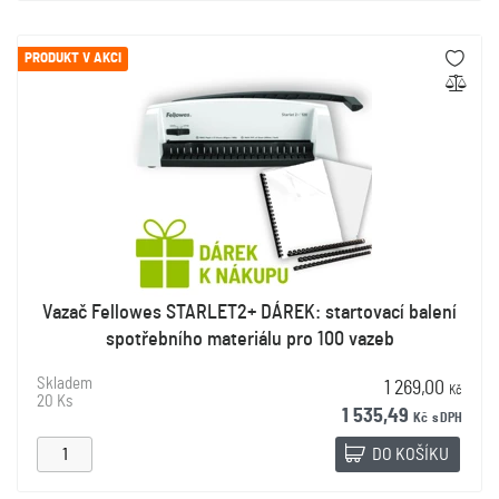
PRODUKT V AKCI
Vazač Fellowes STARLET2+ DÁREK: startovací balení
spotřebního materiálu pro 100 vazeb
Skladem
1 269,00
Kč
20 Ks
1 535,49
Kč
s DPH
DO KOŠÍKU