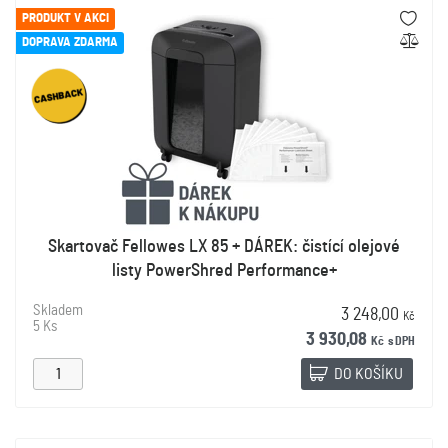
PRODUKT V AKCI
DOPRAVA ZDARMA
Skartovač Fellowes LX 85 + DÁREK: čistící olejové
listy PowerShred Performance+
Skladem
3 248,00
Kč
5 Ks
3 930,08
Kč
s DPH
DO KOŠÍKU