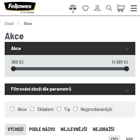
0
0
Úvod
Akce
Akce
Akce
866 Kč
14 989 Kč
Filtrování zboží dle parametrů
Akce
Skladem
Tip
Nejprodávanější
VÝCHOZÍ
PODLE NÁZVU
NEJLEVNĚJŠÍ
NEJDRAŽŠÍ