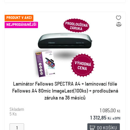
PRODUKT V AKCI
NEJPRODÁVANĚJŠÍ
Laminátor Fellowes SPECTRA A4 + laminovací fólie
Fellowes A4 80mic ImageLast(100ks) + prodloužená
záruka na 36 měsíců
Skladem
1 085,00
Kč
5 Ks
1 312,85
Kč
s DPH
DO KOŠÍKU