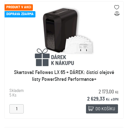
PRODUKT V AKCI
DOPRAVA ZDARMA
Skartovač Fellowes LX 65 + DÁREK: čistící olejové
listy PowerShred Performance+
Skladem
2 173,00
Kč
5 Ks
2 629,33
Kč
s DPH
DO KOŠÍKU