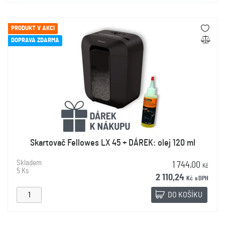
PRODUKT V AKCI
DOPRAVA ZDARMA
Skartovač Fellowes LX 45 + DÁREK: olej 120 ml
Skladem
1 744,00
Kč
5 Ks
2 110,24
Kč
s DPH
DO KOŠÍKU