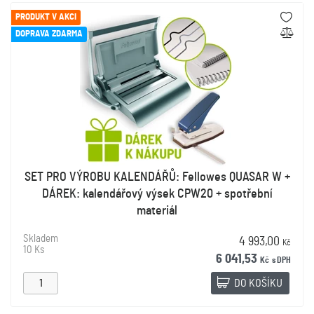
PRODUKT V AKCI
DOPRAVA ZDARMA
SET PRO VÝROBU KALENDÁŘŮ: Fellowes QUASAR W +
DÁREK: kalendářový výsek CPW20 + spotřební
materiál
Skladem
4 993,00
Kč
10 Ks
6 041,53
Kč
s DPH
DO KOŠÍKU