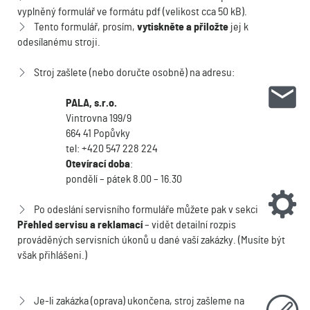
vyplněný formulář ve formátu pdf (velikost cca 50 kB).
Tento formulář, prosím,
vytiskněte a přiložte
jej k
odesílanému stroji.
Stroj zašlete (nebo doručte osobně) na adresu:
PALA, s.r.o.
Vintrovna 199/9
664 41 Popůvky
tel: +420 547 228 224
Otevírací doba
:
pondělí – pátek 8.00 – 16.30
Po odeslání servisního formuláře můžete pak v sekci
Přehled servisu a reklamací
– vidět detailní rozpis
prováděných servisních úkonů u dané vaší zakázky. (Musíte být
však přihlášeni.)
Je-li zakázka (oprava) ukončena, stroj zašleme na