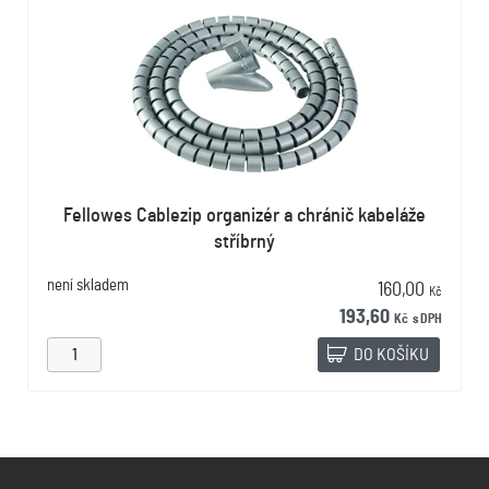
Fellowes Cablezip organizér a chránič kabeláže
stříbrný
není skladem
160,00
Kč
193,60
Kč
s DPH
DO KOŠÍKU