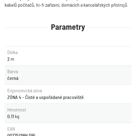
kabelů počítačů, hi-fi zařízení, domácích a kancelářských přístrojů.
Parametry
Délka
2
m
Barva
černá
Ergonomická zóna
ZÓNA 4 – Čisté a uspořádané pracoviště
Hmotnost
0.11
kg
EAN
0077511994395