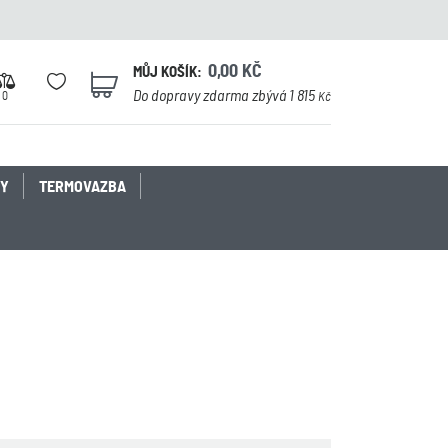
0,00
KČ
MŮJ KOŠÍK:
0
Do dopravy zdarma zbývá 1 815
0
Kč
KY
TERMOVAZBA