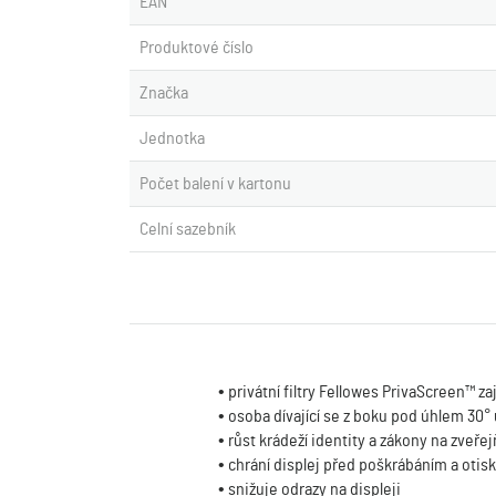
EAN
Produktové číslo
Značka
Jednotka
Počet balení v kartonu
Celní sazebník
• privátní filtry Fellowes PrivaScreen™ za
• osoba dívající se z boku pod úhlem 30° 
• růst krádeží identity a zákony na zveřej
• chrání displej před poškrábáním a otis
• snižuje odrazy na displeji