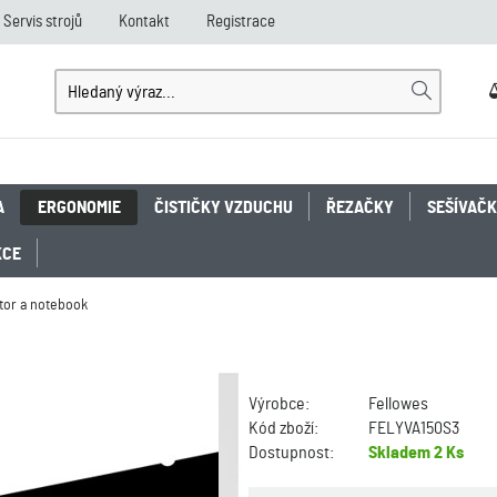
Servis strojů
Kontakt
Registrace
A
ERGONOMIE
ČISTIČKY VZDUCHU
ŘEZAČKY
SEŠÍVAČ
KCE
itor a notebook
Výrobce:
Fellowes
Kód zboží:
FELYVA150S3
Dostupnost:
Skladem
2 Ks