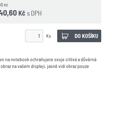
00
Kč
040,60
s DPH
Kč
Ks
een
na notebook
ochraňujete svoje citlivá a důvěrná
obraz na vašem displeji, jasně vidí obraz pouze