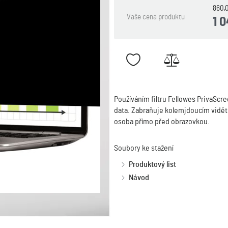
860,
Vaše cena produktu
1 
Používáním filtru Fellowes PrivaScr
data. Zabraňuje kolemjdoucím vidět 
osoba přímo před obrazovkou.
Soubory ke stažení
Produktový list
Návod