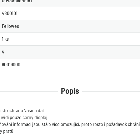
0043859541461
4800101
Fellowes
1 ks
4
90019000
Popis
jistí ochranu Vašich dat
uvidí pouze černý displej
ňování informací jsou stále více omezující, proto roste i požadavek chránit
ky prstů