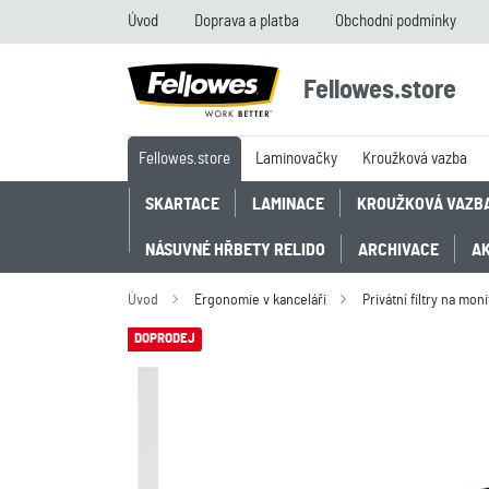
Úvod
Doprava a platba
Obchodní podmínky
Fellowes.store
Fellowes.store
Laminovačky
Kroužková vazba
SKARTACE
LAMINACE
KROUŽKOVÁ VAZB
NÁSUVNÉ HŘBETY RELIDO
ARCHIVACE
A
Úvod
Ergonomie v kanceláři
Privátní filtry na mon
DOPRODEJ