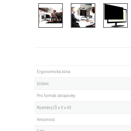
Ergonomická zóna
Určení
Pro formát obrazovky
Rozměry (Š x V x H)
Hmotnost