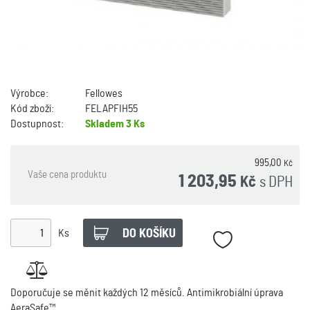
Výrobce:
Fellowes
Kód zboží:
FELAPFIH55
Dostupnost:
Skladem
3 Ks
995,00
Kč
Vaše cena produktu
1 203,95
s DPH
Kč
Ks
Doporučuje se měnit každých 12 měsíců. Antimikrobiální úprava
AeraSafe™.