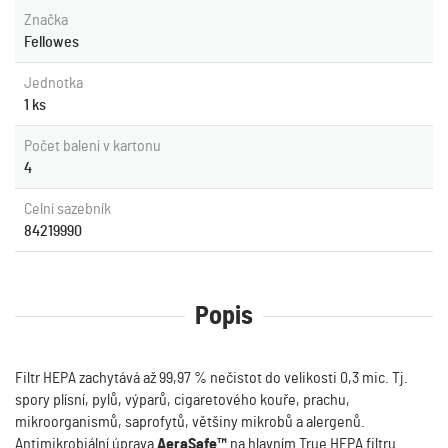
Značka
Fellowes
Jednotka
1 ks
Počet balení v kartonu
4
Celní sazebník
84219990
Popis
Filtr HEPA zachytává až 99,97 % nečistot do velikosti 0,3 mic. Tj.
spory plísní, pylů, výparů, cigaretového kouře, prachu,
mikroorganismů, saprofytů, většiny mikrobů a alergenů.
Antimikrobiální úprava
AeraSafe™
na hlavním True HEPA filtru