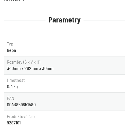
Parametry
Typ
hepa
Rozměry (Š x V x H)
340mm x 262mm x 30mm
Hmotnost
0.4
kg
EAN
0043859651580
Produktové číslo
9287101