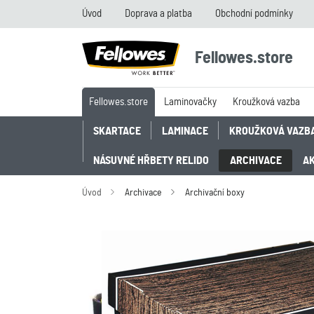
Úvod
Doprava a platba
Obchodní podmínky
Fellowes.store
Fellowes.store
Laminovačky
Kroužková vazba
SKARTACE
LAMINACE
KROUŽKOVÁ VAZB
NÁSUVNÉ HŘBETY RELIDO
ARCHIVACE
A
Úvod
Archivace
Archivační boxy