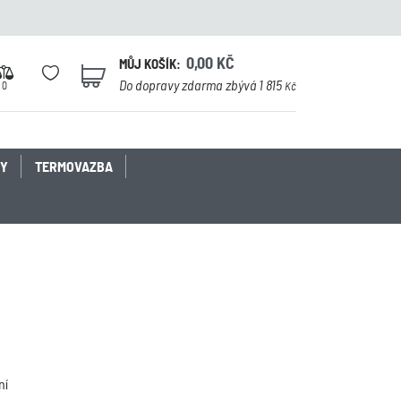
0,00
KČ
MŮJ KOŠÍK:
0
Do dopravy zdarma zbývá 1 815
0
Kč
KY
TERMOVAZBA
ní