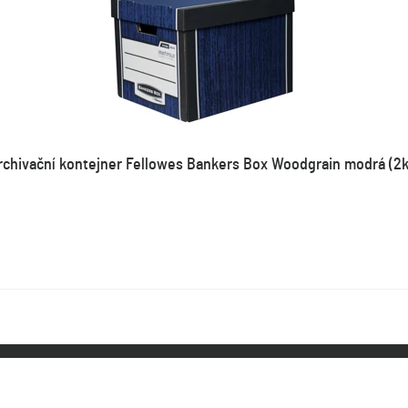
rchivační kontejner Fellowes Bankers Box Woodgrain modrá (2k
OBLÍBENÉ
DOPORUČUJEME