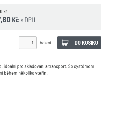
00
Kč
7,80
s DPH
Kč
balení
e, ideální pro skladování a transport. Se systémem
ní během několika vteřin.