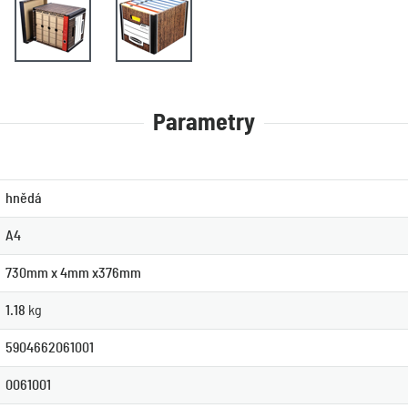
Parametry
hnědá
A4
730mm x 4mm x376mm
1.18
kg
5904662061001
0061001