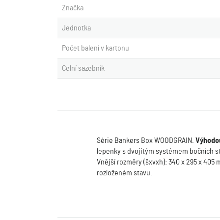
Značka
Jednotka
Počet balení v kartonu
Celní sazebník
Série Bankers Box WOODGRAIN.
Výhodou
lepenky s dvojitým systémem bočních stě
Vnější rozměry (šxvxh): 340 x 295 x 405 
rozloženém stavu.