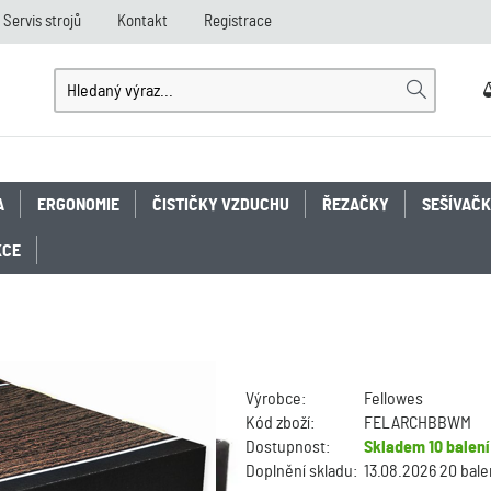
Servis strojů
Kontakt
Registrace
A
ERGONOMIE
ČISTIČKY VZDUCHU
ŘEZAČKY
SEŠÍVAČ
KCE
Výrobce:
Fellowes
Kód zboží:
FELARCHBBWM
Dostupnost:
Skladem
10 balení
Doplnění skladu:
13.08.2026 20 bale