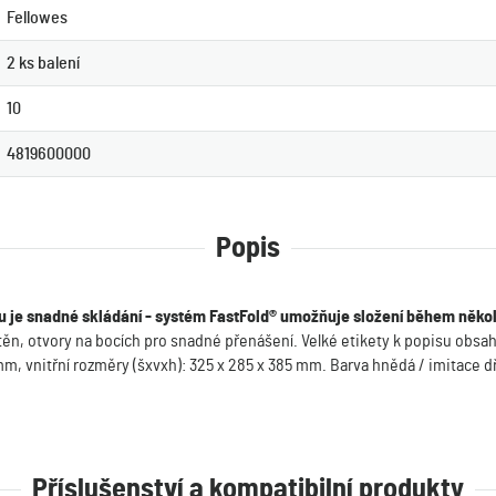
Fellowes
2 ks balení
10
4819600000
Popis
 je snadné skládání - systém FastFold® umožňuje složení během někol
n, otvory na bocích pro snadné přenášení. Velké etikety k popisu obsahu 
mm, vnitřní rozměry (šxvxh): 325 x 285 x 385 mm. Barva hnědá / imitace 
Příslušenství a kompatibilní produkty