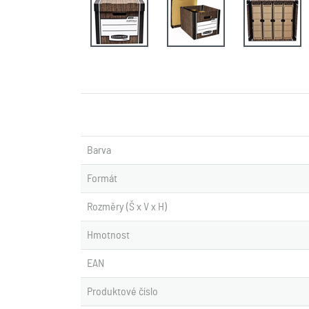
Barva
Formát
Rozměry (Š x V x H)
Hmotnost
EAN
Produktové číslo