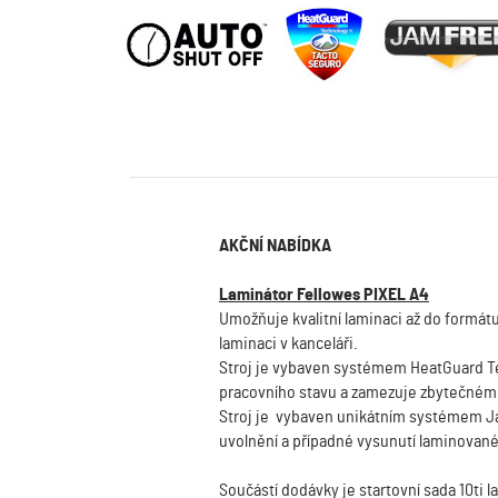
AKČNÍ NABÍDKA
Laminátor Fellowes PIXEL A4
Umožňuje kvalitní laminaci až do formátu
laminaci v kanceláři.
Stroj je vybaven systémem HeatGuard Tec
pracovního stavu a zamezuje zbytečnému 
Stroj je vybaven unikátním systémem Ja
uvolnění a případné vysunutí laminovan
Součástí dodávky je startovní sada 10ti l