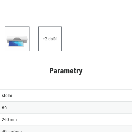
+2 další
Parametry
stolní
A4
240
mm
30
cm/min