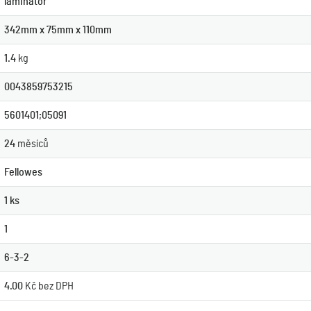
laminátor
342mm x 75mm x 110mm
1.4
kg
0043859753215
5601401;05091
24
měsíců
Fellowes
1 ks
1
6-3-2
4.00
Kč bez DPH