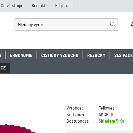
Servis strojů
Kontakt
Registrace
A
ERGONOMIE
ČISTIČKY VZDUCHU
ŘEZAČKY
SEŠÍVAČ
KCE
Výrobce:
Fellowes
Kód zboží:
AKCEL10
Dostupnost:
Skladem
5 Ks