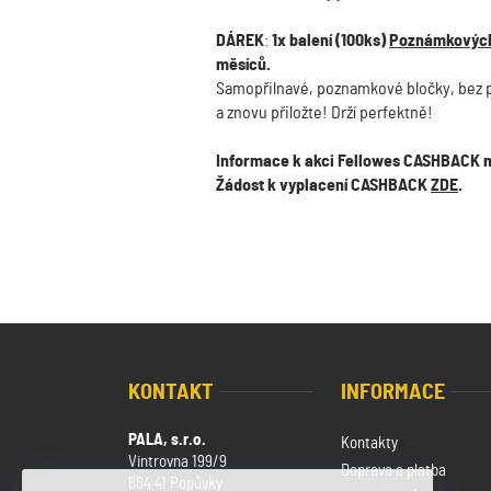
DÁREK
:
1x balení (100ks)
Poznámkových 
měsíců.
Samopřilnavé, poznamkové bločky, bez použ
a znovu přiložte! Drží perfektně!
Informace k akci Fellowes CASHBACK 
Žádost k vyplacení CASHBACK
ZDE
.
KONTAKT
INFORMACE
PALA, s.r.o.
Kontakty
Vintrovna 199/9
Doprava a platba
664 41 Popůvky