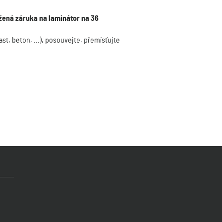
žená záruka na laminátor na 36
ast, beton, ...), posouvejte, přemísťujte