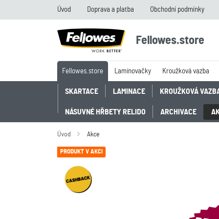
Úvod
Doprava a platba
Obchodní podmínky
Fellowes.store
Fellowes.store
Laminovačky
Kroužková vazba
SKARTACE
LAMINACE
KROUŽKOVÁ VAZB
NÁSUVNÉ HŘBETY RELIDO
ARCHIVACE
A
Úvod
Akce
PRODUKT V AKCI