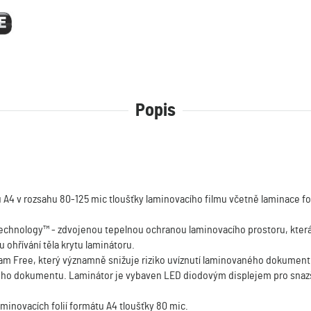
Popis
 A4 v rozsahu 80-125 mic tloušťky laminovacího filmu včetně laminace fot
hnology™ - zdvojenou tepelnou ochranou laminovacího prostoru, která za
ohřívání těla krytu laminátoru.
m Free, který významně snižuje riziko uvíznutí laminovaného dokumentu
ého dokumentu. Laminátor je vybaven LED diodovým displejem pro snazší
aminovacích folií formátu A4 tloušťky 80 mic.