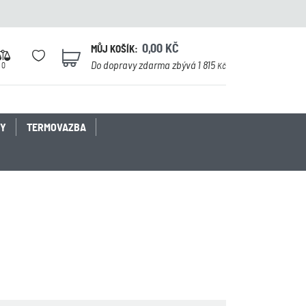
0,00
KČ
MŮJ KOŠÍK:
0
Do dopravy zdarma zbývá 1 815
0
Kč
KY
TERMOVAZBA