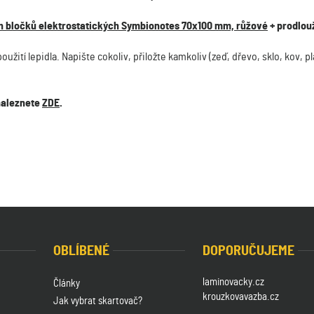
bločků elektrostatických Symbionotes 70x100 mm, růžové
+ prodlou
ití lepidla. Napište cokoliv, přiložte kamkoliv (zeď, dřevo, sklo, kov, pl
naleznete
ZDE
.
OBLÍBENÉ
DOPORUČUJEME
laminovacky.cz
Články
krouzkovavazba.cz
Jak vybrat skartovač?