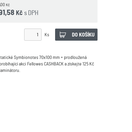
8,00
Kč
691,58
s DPH
Kč
Ks
statické Symbionotes 70x100 mm + prodloužená
probíhající akci Fellowes CASHBACK a získejte 125 Kč
 laminátoru.