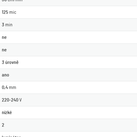
125
mic
3
min
ne
ne
3 úrovně
ano
0,4
mm
220-240
V
nízké
2