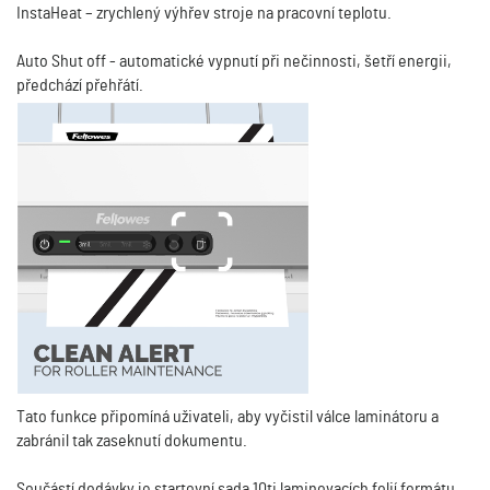
InstaHeat – zrychlený výhřev stroje na pracovní teplotu.
Auto Shut off - automatické vypnutí při nečinnosti, šetří energii,
předchází přehřátí.
Tato funkce připomíná uživateli, aby vyčistil válce laminátoru a
zabránil tak zaseknutí dokumentu.
Součástí dodávky je startovní sada 10ti laminovacích folií formátu