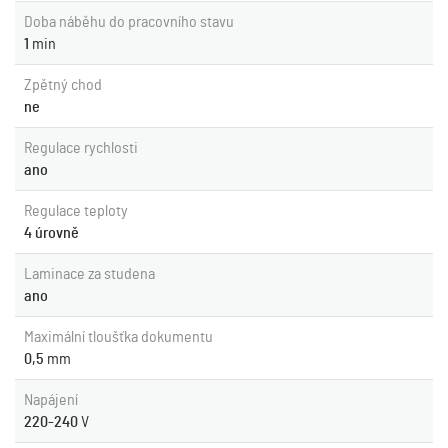
Doba náběhu do pracovního stavu
1
min
Zpětný chod
ne
Regulace rychlosti
ano
Regulace teploty
4 úrovně
Laminace za studena
ano
Maximální tloušťka dokumentu
0,5
mm
Napájení
220-240
V