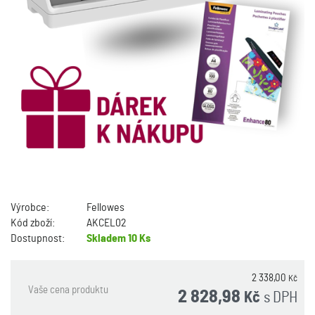
Výrobce:
Fellowes
Kód zboží:
AKCEL02
Dostupnost:
Skladem
10 Ks
2 338,00
Kč
Vaše cena produktu
2 828,98
s DPH
Kč