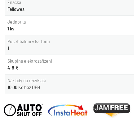
Značka
Fellowes
Jednotka
1 ks
Počet balení v kartonu
1
Skupina elektrozařízení
4-8-6
Náklady na recyklaci
10.00
Kč bez DPH