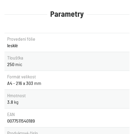
Parametry
Provedení fólie
lesklé
Tloušťka
250
mic
Formát velikost
A4 - 216 x 303
mm
Hmotnost
3.8
kg
EAN
0077511540189
Produktové číslo