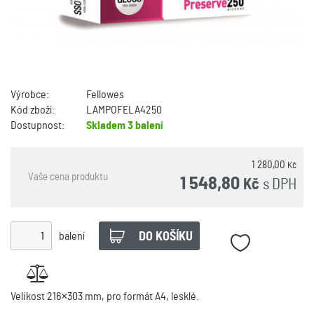
Výrobce:
Fellowes
Kód zboží:
LAMPOFELA4250
Dostupnost:
Skladem
3 balení
1 280,00
Kč
Vaše cena produktu
1 548,80
s DPH
Kč
balení
Velikost 216×303 mm, pro formát A4, lesklé.