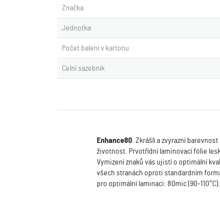
Značka
Jednotka
Počet balení v kartonu
Celní sazebník
Enhance80
. Zkrášlí a zvýrazní barevnos
životnost. Prvotřídní laminovací fólie 
Vymizení znaků vás ujistí o optimální kv
všech stranách oproti standardním formá
pro optimální laminaci: 80mic (90-110°C)