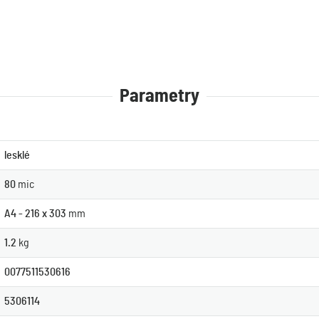
Parametry
lesklé
80
mic
A4 - 216 x 303
mm
1.2
kg
0077511530616
5306114