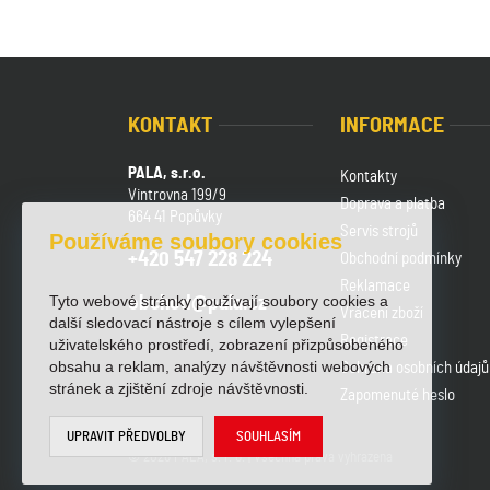
KONTAKT
INFORMACE
PALA, s.r.o.
Kontakty
Vintrovna 199/9
Doprava a platba
664 41 Popůvky
Servis strojů
Používáme soubory cookies
+420 547 228 224
Obchodní podmínky
Reklamace
Tyto webové stránky používají soubory cookies a
obchod@pala.cz
Vrácení zboží
další sledovací nástroje s cílem vylepšení
Registrace
uživatelského prostředí, zobrazení přizpůsobeného
obsahu a reklam, analýzy návštěvnosti webových
Ochrana osobních údajů
stránek a zjištění zdroje návštěvnosti.
Zapomenuté heslo
UPRAVIT PŘEDVOLBY
SOUHLASÍM
© 2026 PALA, s. r. o. | Všechna práva vyhrazena