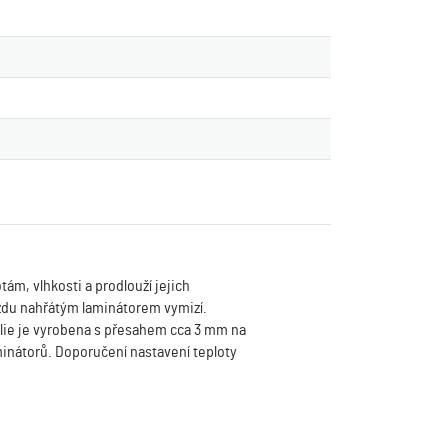
ám, vlhkosti a prodlouží jejich
ezdu nahřátým laminátorem vymizí.
 Fólie je vyrobena s přesahem cca 3 mm na
minátorů. Doporučení nastavení teploty