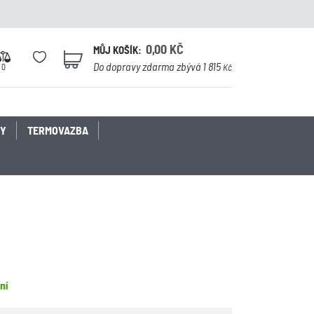
0,00
KČ
MŮJ KOŠÍK:
0
Do dopravy zdarma zbývá 1 815
0
Kč
KY
TERMOVAZBA
ní