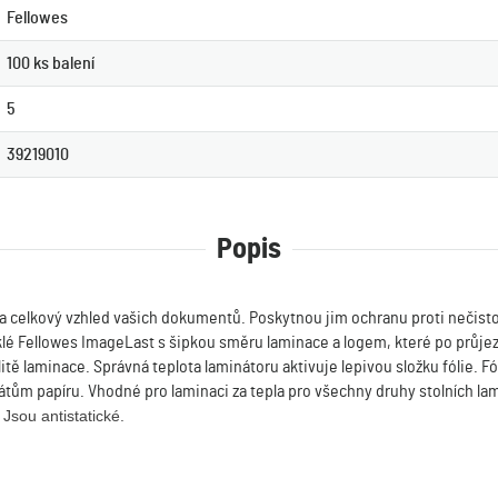
Fellowes
100 ks balení
5
39219010
Popis
t a celkový vzhled vašich dokumentů. Poskytnou jim ochranu proti nečistot
lesklé Fellowes ImageLast s šipkou směru laminace a logem, které po průj
alitě laminace. Správná teplota laminátoru aktivuje lepivou složku fólie.
tům papíru. Vhodné pro laminaci za tepla pro všechny druhy stolních la
.
Jsou antistatické.