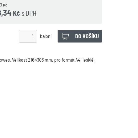
00
Kč
6,34
s DPH
Kč
balení
llowes. Velikost 216×303 mm, pro formát A4, lesklé,