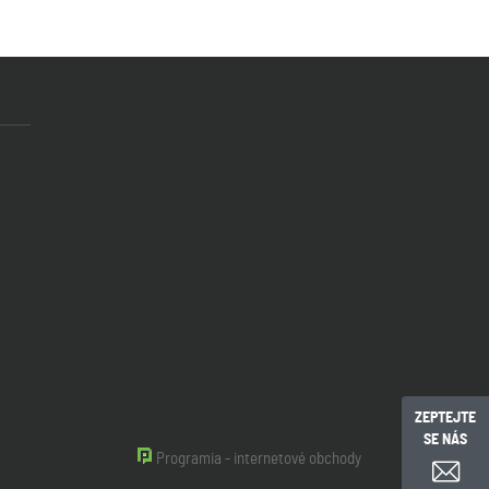
ZEPTEJTE
SE NÁS
Programia - internetové obchody