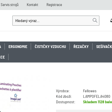
Servis strojů
Kontakt
Registrace
A
ERGONOMIE
ČISTIČKY VZDUCHU
ŘEZAČKY
SEŠÍVAČ
KCE
Výrobce:
Fellowes
Kód zboží:
LAMPOFELA4080
Dostupnost:
Skladem
1128 bale