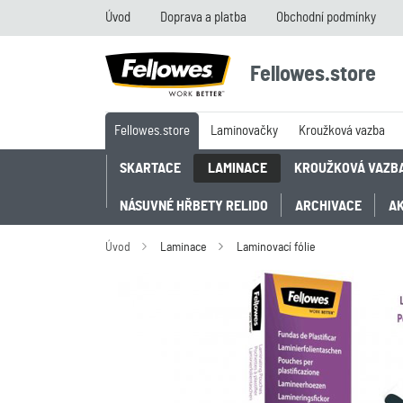
Úvod
Doprava a platba
Obchodní podmínky
Fellowes.store
Fellowes.store
Laminovačky
Kroužková vazba
SKARTACE
LAMINACE
KROUŽKOVÁ VAZB
NÁSUVNÉ HŘBETY RELIDO
ARCHIVACE
A
Úvod
Laminace
Laminovací fólie