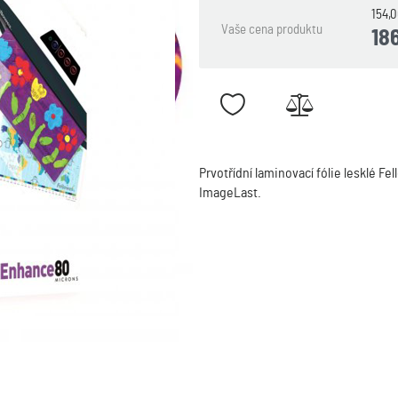
154,
Vaše cena produktu
18
Prvotřídní laminovací fólie lesklé Fe
ImageLast.