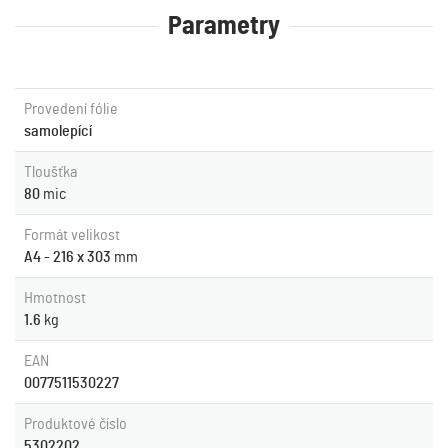
Parametry
Provedení fólie
samolepící
Tloušťka
80
mic
Formát velikost
A4 - 216 x 303
mm
Hmotnost
1.6
kg
EAN
0077511530227
Produktové číslo
5302202