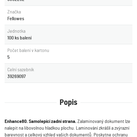
Značka
Fellowes
Jednotka
100 ks balení
Počet balení v kartonu
5
Celní sazebník
39269097
Popis
Enhance80. Samolepící zadní strana.
Zalaminovaný dokument lze
nalepit na libovolnou hladkou plochu. Laminování zkrášlí a zvýrazní
barevnost a celkový vzhled vašich dokumentů. Poskytne ochranu