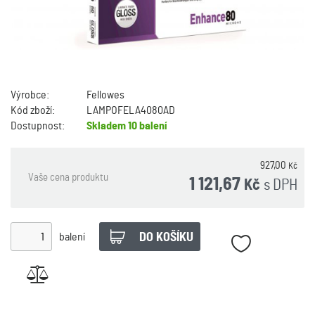
Výrobce:
Fellowes
Kód zboží:
LAMPOFELA4080AD
Dostupnost:
Skladem
10 balení
927,00
Kč
Vaše cena produktu
1 121,67
s DPH
Kč
balení