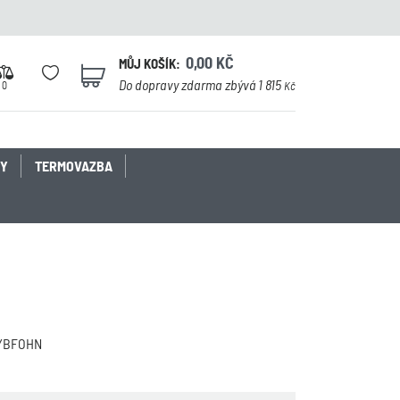
0,00
KČ
MŮJ KOŠÍK:
0
Do dopravy zdarma zbývá 1 815
0
Kč
KY
TERMOVAZBA
YBFOHN