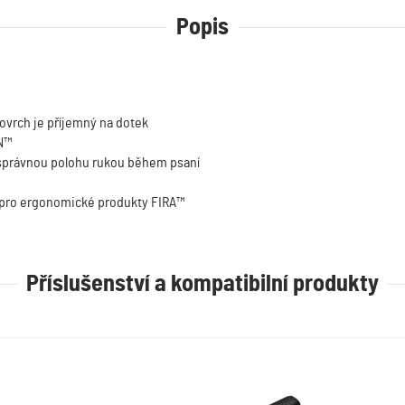
Popis
povrch je příjemný na dotek
N™
e správnou polohu rukou během psaní
 pro ergonomické produkty FIRA™
Příslušenství a kompatibilní produkty