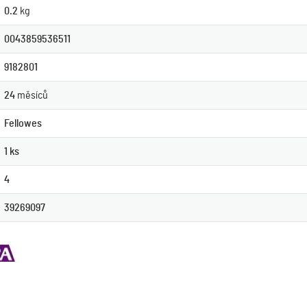
0.2
kg
0043859536511
9182801
24
měsíců
Fellowes
1 ks
4
39269097