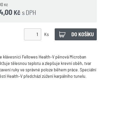
00
Kč
4,00
s DPH
Kč
Ks
e klávesnici Fellowes Health-V pěnová Microban
držuje tělesnou teplotu a zlepšuje krevní oběh, tvar
tavení ruky ve správné poloze během práce. Speciální
tí Health-V předchází zúžení karpálního tunelu.