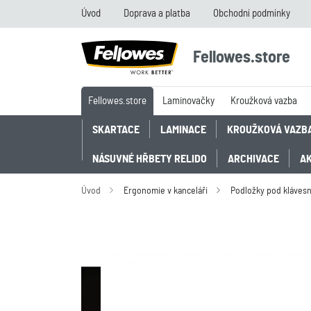
Úvod
Doprava a platba
Obchodní podmínky
Fellowes.store
Fellowes.store
Laminovačky
Kroužková vazba
SKARTACE
LAMINACE
KROUŽKOVÁ VAZB
NÁSUVNÉ HŘBETY RELIDO
ARCHIVACE
A
Úvod
Ergonomie v kanceláři
Podložky pod klávesn