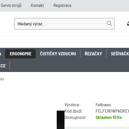
Servis strojů
Kontakt
Registrace
A
ERGONOMIE
ČISTIČKY VZDUCHU
ŘEZAČKY
SEŠÍVAČ
KCE
ici
Výrobce:
Fellowes
Kód zboží:
FELFERGWPADKE
Dostupnost:
Skladem
10 Ks