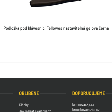
Podložka pod klávesnici Fellowes nastavitelná gelová černá
OBLÍBENÉ
DOPORUČUJEME
laminovacky.cz
Články
krouzkovavazba.cz
Jak vybrat skartovač?