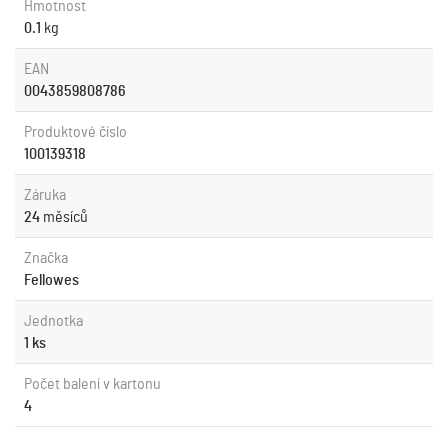
Hmotnost
0.1
kg
EAN
0043859808786
Produktové číslo
100139318
Záruka
24
měsíců
Značka
Fellowes
Jednotka
1 ks
Počet balení v kartonu
4