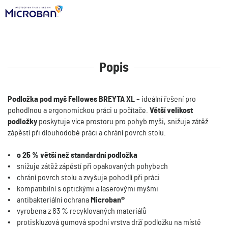
Popis
Podložka pod myš Fellowes BREYTA XL
– ideální řešení pro
pohodlnou a ergonomickou práci u počítače.
Větší velikost
podložky
poskytuje více prostoru pro pohyb myši, snižuje zátěž
zápěstí při dlouhodobé práci a chrání povrch stolu.
•
o 25 % větší než standardní podložka
•
snižuje zátěž zápěstí při opakovaných pohybech
•
chrání povrch stolu a zvyšuje pohodlí při práci
•
kompatibilní s optickými a laserovými myšmi
•
antibakteriální ochrana
Microban®
•
vyrobena z 83 % recyklovaných materiálů
•
protiskluzová gumová spodní vrstva drží podložku na místě