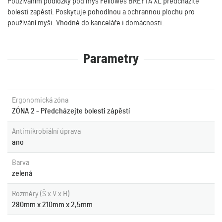
Používáním podložky pod myš Fellowes BREYTA XL předcházíte
bolesti zapěstí. Poskytuje pohodlnou a ochrannou plochu pro
používání myši. Vhodné do kanceláře i domácnosti.
Parametry
Ergonomická zóna
ZÓNA 2 - Předcházejte bolesti zápěstí
Antimikrobiální úprava
ano
Barva
zelená
Rozměry (Š x V x H)
280mm x 210mm x 2,5mm