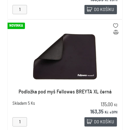
Kč
s DPH
DO KOŠÍKU
NOVINKA
Podložka pod myš Fellowes BREYTA XL černá
Skladem
5 Ks
135,00
Kč
163,35
Kč
s DPH
DO KOŠÍKU