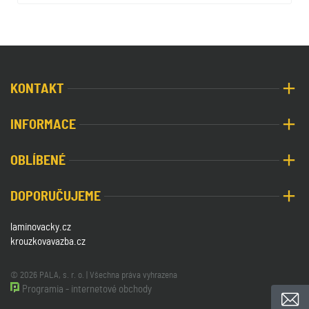
KONTAKT
INFORMACE
OBLÍBENÉ
DOPORUČUJEME
laminovacky.cz
krouzkovavazba.cz
© 2026 PALA, s. r. o. | Všechna práva vyhrazena
Programia - internetové obchody