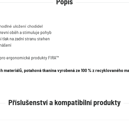
Popis
pohodlné uložení chodidel
revní oběh a stimuluje pohyb
í tlak na zadní stranu stehen
enášení
 pro ergonomické produkty FIRA™
h materiálů, potahová tkanina vyrobená ze 100 % z recyklovaného ma
Příslušenství a kompatibilní produkty