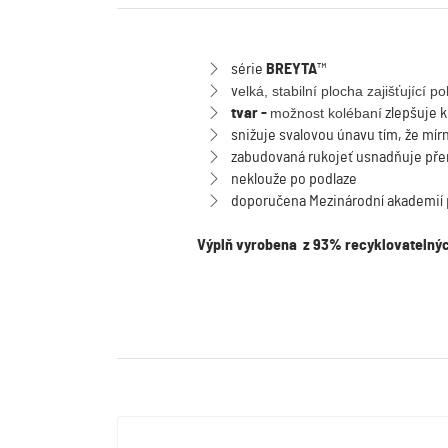
série
BREYTA
™
v
elká, stabilní plocha zajišťující 
tvar -
možnost kolébaní
zlepšuje k
snižuje svalovou únavu tím, že mírn
zabudovaná rukojeť usnadňuje př
neklouže po podlaze
doporučena Mezinárodní akademií
Výplň vyrobena z 93% recyklovatelnýc