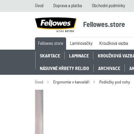
Úvod
Doprava a platba
Obchodní podmínky
Fellowes.store
Fellowes.store
Laminovačky
Kroužková vazba
SKARTACE
LAMINACE
KROUŽKOVÁ VAZB
NÁSUVNÉ HŘBETY RELIDO
ARCHIVACE
A
Úvod
Ergonomie v kanceláři
Podložky pod nohy