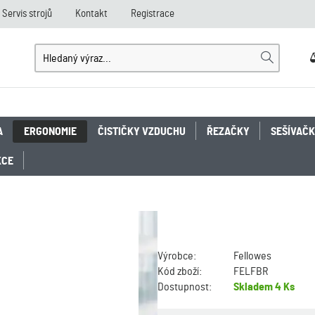
Servis strojů
Kontakt
Registrace
A
ERGONOMIE
ČISTIČKY VZDUCHU
ŘEZAČKY
SEŠÍVAČ
KCE
Výrobce:
Fellowes
Kód zboží:
FELFBR
Dostupnost:
Skladem
4 Ks