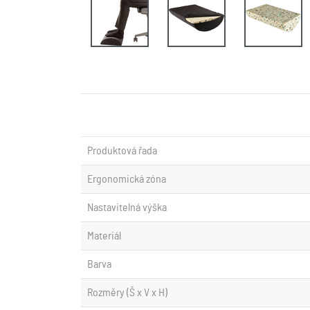
Produktová řada
Ergonomická zóna
Nastavitelná výška
Materiál
Barva
Rozměry (Š x V x H)