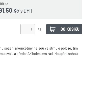
0,00
Kč
391,50
s DPH
Kč
Ks
u sezení a končetiny nejsou ve strnulé poloze, tím
nímu svalu a předchází bolestem zad. Houpání nohou