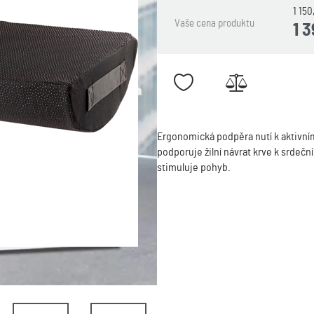
1 15
Vaše cena produktu
1 
Ergonomická podpěra nutí k aktivním
podporuje žilní návrat krve k srdeč
stimuluje pohyb.