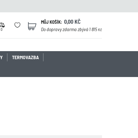
0,00
KČ
MŮJ KOŠÍK:
0
Do dopravy zdarma zbývá 1 815
0
Kč
KY
TERMOVAZBA