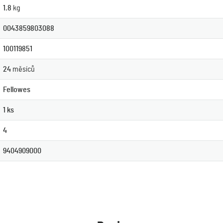
1.8
kg
0043859803088
100119851
24
měsíců
Fellowes
1 ks
4
9404909000