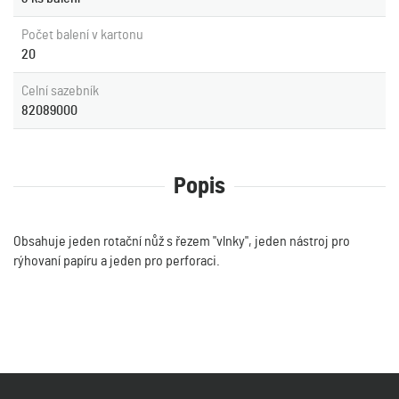
Počet balení v kartonu
20
Celní sazebník
82089000
Popis
Obsahuje jeden rotační nůž s řezem "vlnky", jeden nástroj pro
rýhovaní papíru a jeden pro perforaci.