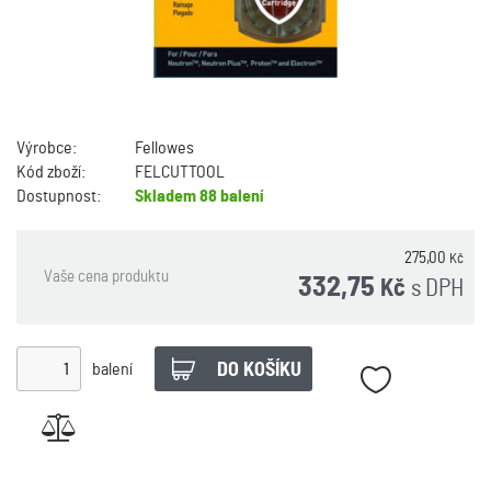
Výrobce:
Fellowes
Kód zboží:
FELCUTTOOL
Dostupnost:
Skladem
88 balení
275,00
Kč
Vaše cena produktu
332,75
s DPH
Kč
balení