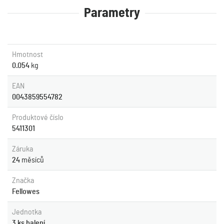
Parametry
Hmotnost
0.054
kg
EAN
0043859554782
Produktové číslo
5411301
Záruka
24
měsíců
Značka
Fellowes
Jednotka
3 ks balení