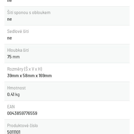
ne
Šití sponou s obloukem
ne
Sedlové šití
ne
Hloubka šití
75
mm
Rozměry (Š x V x H)
39mm x 58mm x 169mm
Hmotnost
0.41
kg
EAN
0043859776559
Produktové číslo
5011101