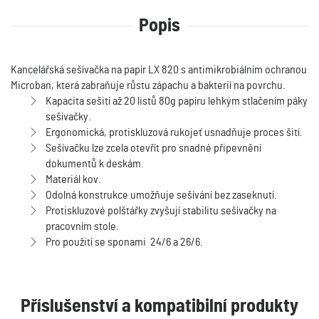
Popis
Kancelářská sešívačka na papír LX 820 s antimikrobiálním ochranou
Microban, která zabraňuje růstu zápachu a bakterií na povrchu.
Kapacita sešití až 20 listů 80g papíru lehkým stlačením páky
sešívačky.
Ergonomická, protiskluzová rukojeť usnadňuje proces šití.
Sešívačku lze zcela otevřít pro snadné připevnění
dokumentů k deskám.
Materiál kov.
Odolná konstrukce umožňuje sešívání bez zaseknutí.
Protiskluzové polštářky zvyšují stabilitu sešívačky na
pracovním stole.
Pro použití se sponami 24/6 a 26/6.
Příslušenství a kompatibilní produkty