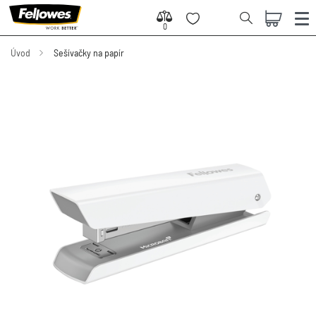
0
0
Úvod
Sešívačky na papír