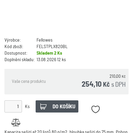
Výrobce:
Fellowes
Kód zboží:
FELSTPLX820BL
Dostupnost:
Skladem
2 Ks
Doplnění skladu:
13.08.2026 12 ks
210,00
Kč
Vaše cena produktu
254,10
s DPH
Kč
Ks
Kapacita sešití až 20 listů 80 g/m2, hloubka sešití do 75 mm. Pohon