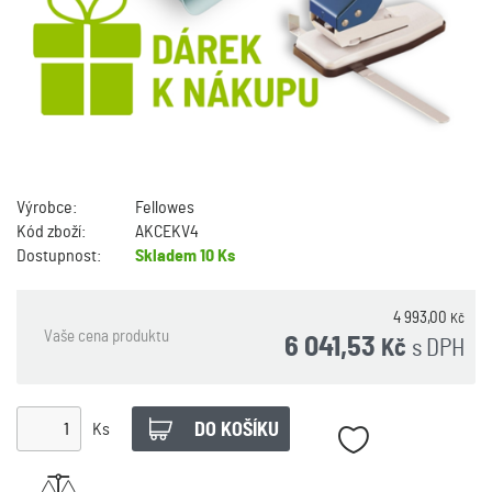
Výrobce:
Fellowes
Kód zboží:
AKCEKV4
Dostupnost:
Skladem
10 Ks
4 993,00
Kč
Vaše cena produktu
6 041,53
s DPH
Kč
Ks