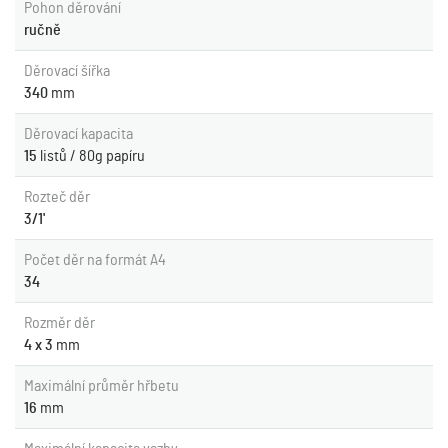
Pohon děrování
ručně
Děrovací šířka
340
mm
Děrovací kapacita
15
listů / 80g papíru
Rozteč děr
3/1'
Počet děr na formát A4
34
Rozměr děr
4 x 3
mm
Maximální průměr hřbetu
16
mm