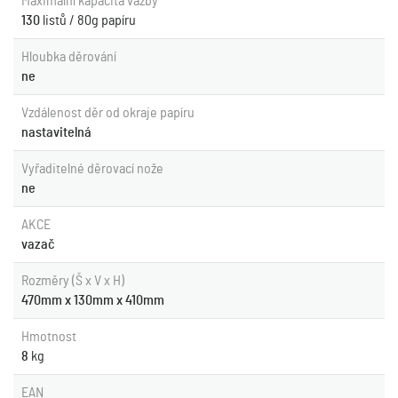
Maximální kapacita vazby
130
listů / 80g papíru
Hloubka děrování
ne
Vzdálenost děr od okraje papíru
nastavitelná
Vyřaditelné děrovací nože
ne
AKCE
vazač
Rozměry (Š x V x H)
470mm x 130mm x 410mm
Hmotnost
8
kg
EAN