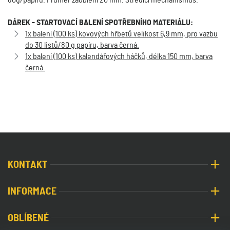
80g/papíru. Průměr zaoblení 20 mm. Středící mechanismus.
DÁREK - STARTOVACÍ BALENÍ SPOTŘEBNÍHO MATERIÁLU:
1x balení (100 ks) kovových hřbetů velikost 6,9 mm, pro vazbu
do 30 listů/80 g papíru, barva černá.
1x balení (100 ks) kalendářových háčků, délka 150 mm, barva
černá.
KONTAKT
INFORMACE
OBLÍBENÉ