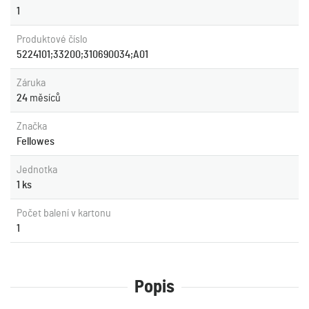
1
Produktové číslo
5224101;33200;310690034;A01
Záruka
24
měsíců
Značka
Fellowes
Jednotka
1 ks
Počet balení v kartonu
1
Popis