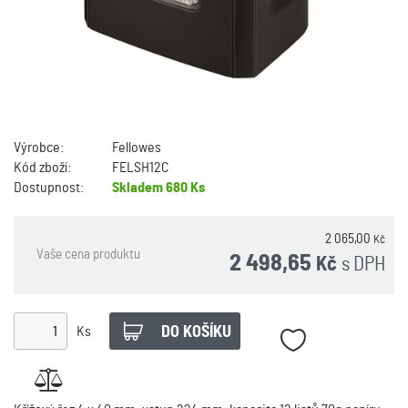
Výrobce:
Fellowes
Kód zboží:
FELSH12C
Dostupnost:
Skladem
680 Ks
2 065,00
Kč
Vaše cena produktu
2 498,65
s DPH
Kč
Ks