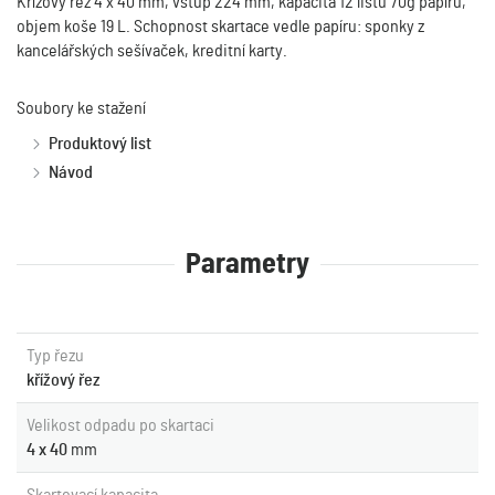
Křížový řez 4 x 40 mm, vstup 224 mm, kapacita 12 listů 70g papíru,
objem koše 19 L. Schopnost skartace vedle papíru: sponky z
kancelářských sešívaček, kreditní karty.
Soubory ke stažení
Produktový list
Návod
Parametry
Typ řezu
křížový řez
Velikost odpadu po skartaci
4 x 40
mm