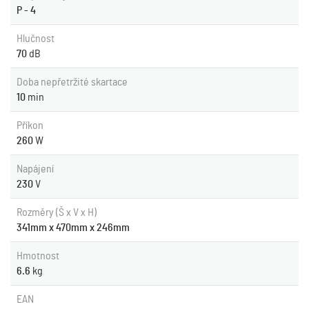
P - 4
Hlučnost
70
dB
Doba nepřetržité skartace
10
min
Příkon
260
W
Napájení
230
V
Rozměry (Š x V x H)
341mm x 470mm x 246mm
Hmotnost
6.6
kg
EAN