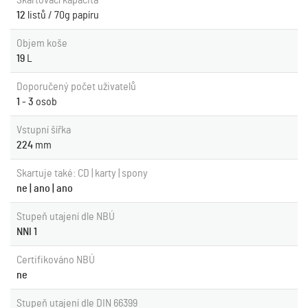
Skartovací kapacita
12
listů / 70g papíru
Objem koše
19
L
Doporučený počet uživatelů
1 - 3
osob
Vstupní šířka
224
mm
Skartuje také: CD | karty | spony
ne | ano | ano
Stupeň utajení dle NBÚ
NNI 1
Certifikováno NBÚ
ne
Stupeň utajení dle DIN 66399