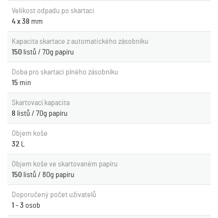
Velikost odpadu po skartaci
4 x 38
mm
Kapacita skartace z automatického zásobníku
150
listů / 70g papíru
Doba pro skartaci plného zásobníku
15
min
Skartovací kapacita
8
listů / 70g papíru
Objem koše
32
L
Objem koše ve skartovaném papíru
150
listů / 80g papíru
Doporučený počet uživatelů
1 - 3
osob