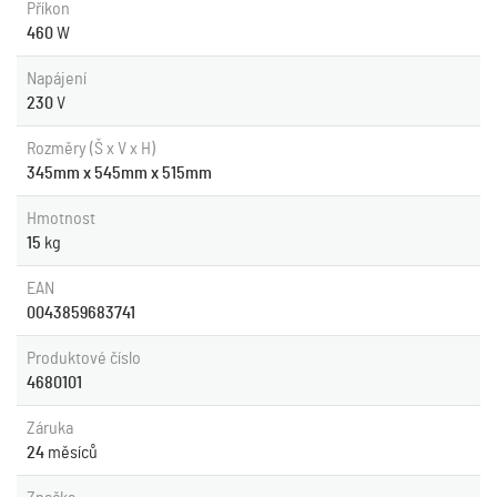
Příkon
460
W
Napájení
230
V
Rozměry (Š x V x H)
345mm x 545mm x 515mm
Hmotnost
15
kg
EAN
0043859683741
Produktové číslo
4680101
Záruka
24
měsíců