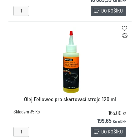
10 883,95
Kč
s DPH
DO KOŠÍKU
Olej Fellowes pro skartovací stroje 120 ml
Skladem
35 Ks
165,00
Kč
199,65
Kč
s DPH
DO KOŠÍKU