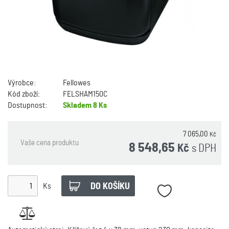
Výrobce:
Fellowes
Kód zboží:
FELSHAM150C
Dostupnost:
Skladem
8 Ks
7 065,00
Kč
Vaše cena produktu
8 548,65
s DPH
Kč
Ks