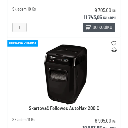
Skladem
18 Ks
9 705,00
Kč
11 743,05
Kč
s DPH
DO KOŠÍKU
DOPRAVA ZDARMA
Skartovač Fellowes AutoMax 200 C
Skladem
11 Ks
8 995,00
Kč