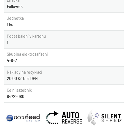
Značka
Fellowes
Jednotka
1 ks
Počet balení v kartonu
1
Skupina elektrozařízení
4-8-7
Náklady na recyklaci
20.00
Kč bez DPH
Celní sazebník
84729080