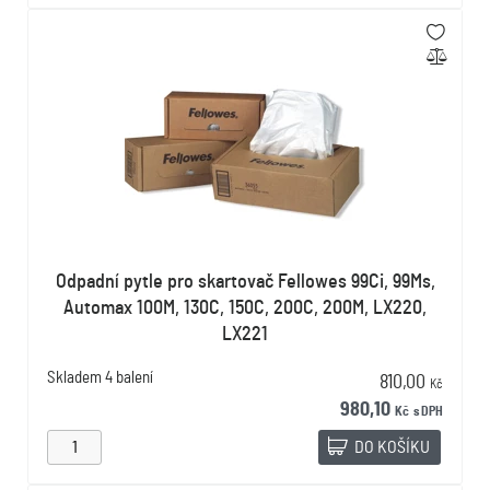
Odpadní pytle pro skartovač Fellowes 99Ci, 99Ms,
Automax 100M, 130C, 150C, 200C, 200M, LX220,
LX221
Skladem
4 balení
810,00
Kč
980,10
Kč
s DPH
DO KOŠÍKU