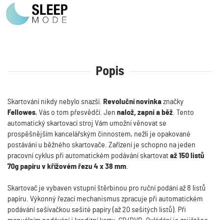
Popis
Skartování nikdy nebylo snazší.
Revoluční novinka
značky
Fellowes
, Vás o tom přesvědčí. Jen
nalož, zapni a běž
. Tento
automatický skartovací stroj Vám umožní věnovat se
prospěšnějším kancelářským činnostem, nežli je opakované
postávání u běžného skartovače. Zařízení je schopno na jeden
pracovní cyklus při automatickém podávání skartovat
až 150 listů
70g papíru v křížovém řezu 4 x 38 mm
.
Skartovač je vybaven vstupní štěrbinou pro ruční podání až 8 listů
papíru. Výkonný řezací mechanismus zpracuje při automatickém
podávání sešívačkou sešité papíry (až 20 sešitých listů). Při