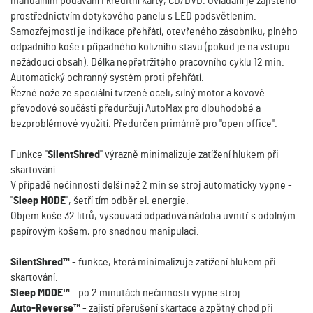
manuálním podávání i kreditní karty, CD/DVD. Ovládání je zajištěno
prostřednictvím dotykového panelu s LED podsvětlením.
Samozřejmostí je indikace přehřátí, otevřeného zásobníku, plného
odpadního koše i případného kolizního stavu (pokud je na vstupu
nežádoucí obsah). Délka nepřetržitého pracovního cyklu 12 min.
Automatický ochranný systém proti přehřátí.
Řezné nože ze speciální tvrzené oceli, silný motor a kovové
převodové součásti předurčují AutoMax pro dlouhodobé a
bezproblémové využití. Předurčen primárně pro "open office".
Funkce "
SilentShred
" výrazně minimalizuje zatížení hlukem při
skartování.
V případě nečinnosti delší než 2 min se stroj automaticky vypne -
"
Sleep MODE
", šetří tím odběr el. energie.
Objem koše 32 litrů, vysouvací odpadová nádoba uvnitř s odolným
papírovým košem, pro snadnou manipulaci.
SilentShred™
- funkce, která minimalizuje zatížení hlukem při
skartování.
Sleep MODE™
- po 2 minutách nečinnosti vypne stroj.
Auto-Reverse™
- zajistí přerušení skartace a zpětný chod při