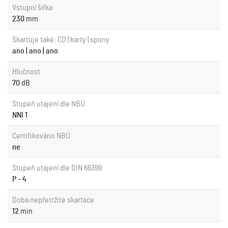
Vstupní šířka
230
mm
Skartuje také: CD | karty | spony
ano | ano | ano
Hlučnost
70
dB
Stupeň utajení dle NBÚ
NNI 1
Certifikováno NBÚ
ne
Stupeň utajení dle DIN 66399
P - 4
Doba nepřetržité skartace
12
min