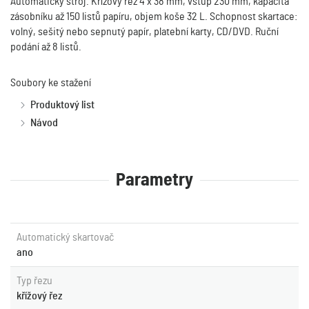
Automatický stroj. Křížový řez 4 x 38 mm, vstup 230 mm, kapacita
zásobníku
až 150 listů
papíru, objem koše 32 L. Schopnost skartace:
volný, sešitý nebo sepnutý papír, platební karty, CD/DVD. Ruční
podání až 8 listů.
Soubory ke stažení
Produktový list
Návod
Parametry
Automatický skartovač
ano
Typ řezu
křížový řez