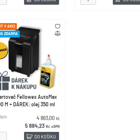
T V AKCI
VA ZDARMA
artovač Fellowes AutoMax
00 M + DÁREK: olej 350 ml
adem
4 863,00
Kč
5 884,23
Kč
s DPH
DO KOŠÍKU