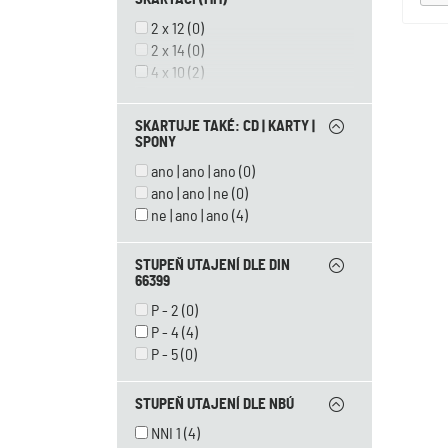
2 x 12
(0)
2 x 14
(0)
4 x 10
(2)
4 x 12
(2)
4 x 38
(0)
SKARTUJE TAKÉ: CD | KARTY |
3,9 x 38
(0)
SPONY
5,8
(0)
ano | ano | ano
(0)
ano | ano | ne
(0)
ne | ano | ano
(4)
STUPEŇ UTAJENÍ DLE DIN
66399
P - 2
(0)
P - 4
(4)
P - 5
(0)
STUPEŇ UTAJENÍ DLE NBÚ
NNI 1
(4)