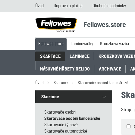
Úvod
Doprava a platba
Obchodní podmínky
Fellowes.store
Fellowes.store
Laminovačky
Kroužková vazba
SKARTACE
LAMINACE
KROUŽKOVÁ VAZB
NÁSUVNÉ HŘBETY RELIDO
ARCHIVACE
A
Úvod
Skartace
Skartovače osobní kancelářské
Ska
Skartace
Stroje 
Skartovače osobní
Skartovače osobní kancelářské
Skartovače týmové
Skartovače automatické