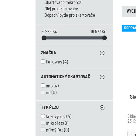
Skartovače mikrořez
Olej pro skartovače
VÝCH
Odpadní pytle pro skartovače
DOPRA
4 289 Kč
16 577 Kč
ZNAČKA
Fellowes
(4)
AUTOMATICKÝ SKARTOVAČ
ano
(4)
ne
(0)
Sk
TYP ŘEZU
Skl
křížový řez
(4)
23 K
mikrořez
(0)
přímý řez
(0)