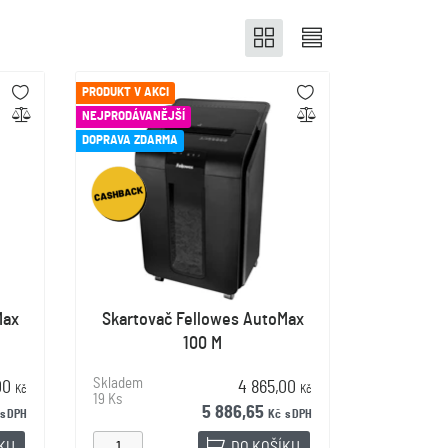
PRODUKT V AKCI
NEJPRODÁVANĚJŠÍ
DOPRAVA ZDARMA
Max
Skartovač Fellowes AutoMax
100 M
Skladem
,00
4 865,00
Kč
Kč
19 Ks
5 886,65
s DPH
Kč
s DPH
ÍKU
DO KOŠÍKU