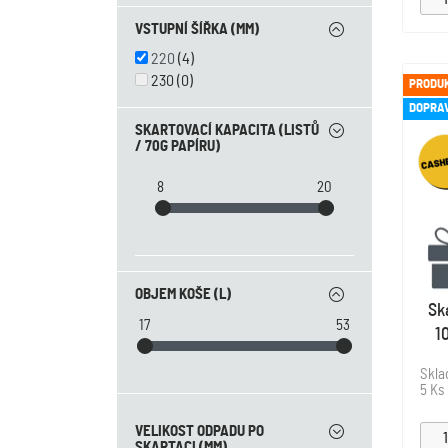
VSTUPNÍ ŠÍŘKA (MM)
220
(4)
230
(0)
PRODUK
DOPRA
SKARTOVACÍ KAPACITA (LISTŮ
/ 70G PAPÍRU)
8
20
OBJEM KOŠE (L)
Sk
17
53
1
Skl
5 Ks
VELIKOST ODPADU PO
SKARTACI (MM)