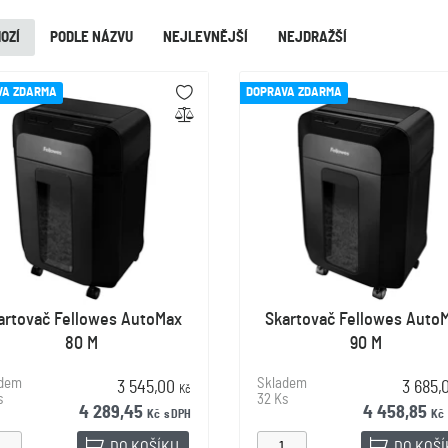
OZÍ
PODLE NÁZVU
NEJLEVNĚJŠÍ
NEJDRAŽŠÍ
VA ZDARMA
DOPRAVA ZDARMA
artovač Fellowes AutoMax
Skartovač Fellowes Auto
80 M
90 M
adem
Skladem
3 545,00
3 685
Kč
s
32 Ks
4 289,45
4 458,85
Kč
s DPH
Kč
DO KOŠÍKU
DO KOŠ