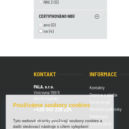
NNI 2
(0)
CERTIFIKOVÁNO NBÚ
ano
(0)
ne
(4)
KONTAKT
INFORMACE
PALA, s.r.o.
Kontakty
Vintrovna 199/9
Doprava a platba
664 41 Popůvky
Servis strojů
Používáme soubory cookies
+420 547 228 224
Obchodní podmínky
Reklamace
Tyto webové stránky používají soubory cookies a
obchod@pala.cz
Vrácení zboží
další sledovací nástroje s cílem vylepšení