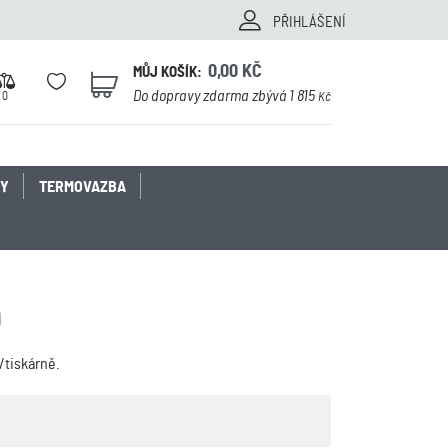
PŘIHLÁŠENÍ
0,00
KČ
MŮJ KOŠÍK:
0
Do dopravy zdarma zbývá 1 815
0
Kč
KY
TERMOVAZBA
m
/tiskárně.