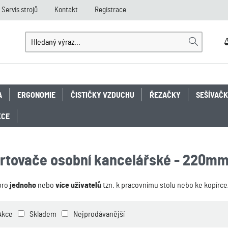
Servis strojů
Kontakt
Registrace
A
ERGONOMIE
ČISTIČKY VZDUCHU
ŘEZAČKY
SEŠÍVAČ
KCE
rtovače osobní kancelářské - 220m
pro
jednoho
nebo
více uživatelů
tzn. k pracovnímu stolu nebo ke kopírce
Akce
Skladem
Nejprodávanější