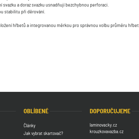
sení svazku a doraz svazku usnadňují bezchybnou perforaci.
 stabilitu při děrování.
uložení hřbetů a integrovanou měrkou pro správnou volbu průměru hřbet
OBLÍBENÉ
DOPORUČUJEME
laminovacky.cz
Články
krouzkovavazba.cz
Jak vybrat skartovač?