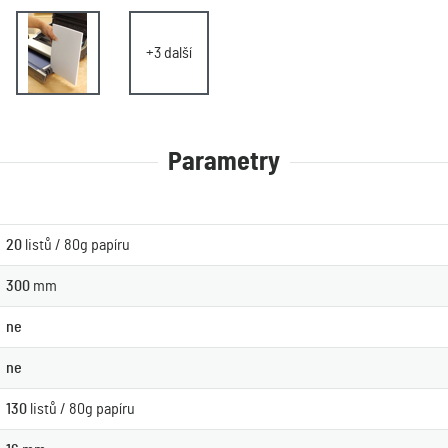
+3 další
Parametry
20
listů / 80g papíru
300
mm
ne
ne
130
listů / 80g papíru