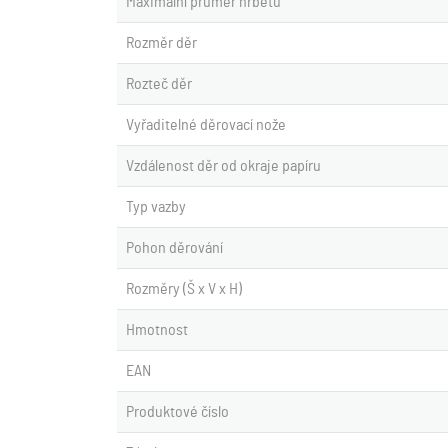
Maximální průměr hřbetu
Rozměr děr
Rozteč děr
Vyřaditelné děrovací nože
Vzdálenost děr od okraje papíru
Typ vazby
Pohon děrování
Rozměry (Š x V x H)
Hmotnost
EAN
Produktové číslo