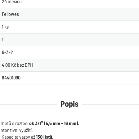
24
měsíců
Fellowes
1 ks
1
6-3-2
4.00
Kč bez DPH
84401090
Popis
řbetů s roztečí
ok 3/1" (5,5 mm - 16 mm).
ntenzivní využití.
. Kapacita vazby až
130 listů.