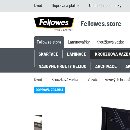
Úvod
Doprava a platba
Obchodní podmínky
Fellowes.store
Fellowes.store
Laminovačky
Kroužková vazba
SKARTACE
LAMINACE
KROUŽKOVÁ VAZB
NÁSUVNÉ HŘBETY RELIDO
ARCHIVACE
A
Úvod
Kroužková vazba
Vazače do kovových hřbet
DOPRAVA ZDARMA