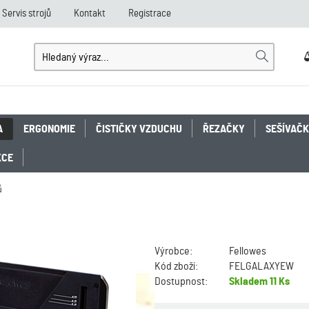
Servis strojů
Kontakt
Registrace
A
ERGONOMIE
ČISTIČKY VZDUCHU
ŘEZAČKY
SEŠÍVAČ
KCE
ů
Výrobce:
Fellowes
Kód zboží:
FELGALAXYEW
Dostupnost:
Skladem
11 Ks