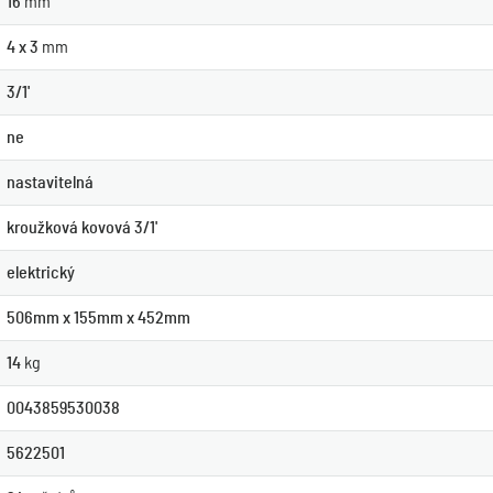
16
mm
4 x 3
mm
3/1'
ne
nastavitelná
kroužková kovová 3/1'
elektrický
506mm x 155mm x 452mm
14
kg
0043859530038
5622501