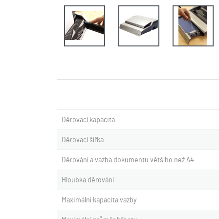
Děrovací kapacita
Děrovací šířka
Děrování a vazba dokumentu většího než A4
Hloubka děrování
Maximální kapacita vazby