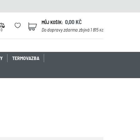
0,00
KČ
MŮJ KOŠÍK:
0
Do dopravy zdarma zbývá 1 815
0
Kč
KY
TERMOVAZBA