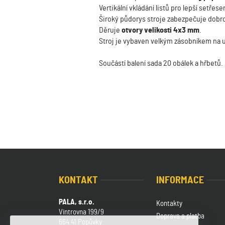
Vertikální vkládání listů pro lepší setře
Široký půdorys stroje zabezpečuje dobrou
Děruje
otvory velikosti 4x3 mm
.
Stroj je vybaven velkým zásobníkem na 
Součástí balení sada 20 obálek a hřbetů.
KONTAKT
INFORMACE
PALA, s.r.o.
Kontakty
Vintrovna 199/9
Doprava a platba
664 41 Popůvky