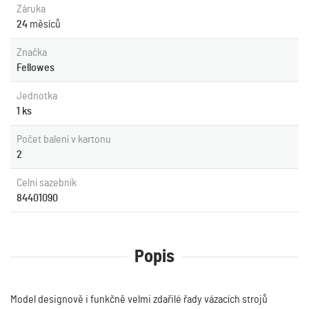
Záruka
24
měsíců
Značka
Fellowes
Jednotka
1 ks
Počet balení v kartonu
2
Celní sazebník
84401090
Popis
Model designově i funkčně velmi zdařilé řady vázacích strojů