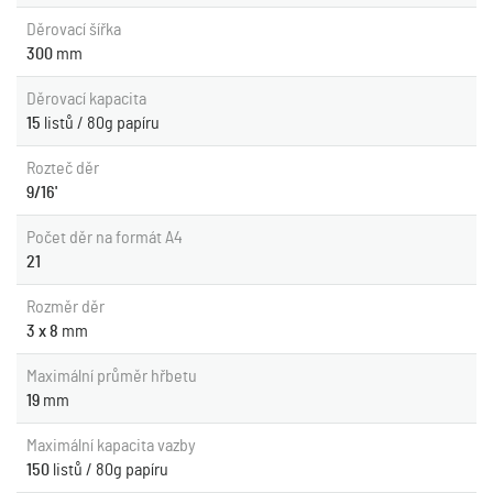
Děrovací šířka
300
mm
Děrovací kapacita
15
listů / 80g papíru
Rozteč děr
9/16'
Počet děr na formát A4
21
Rozměr děr
3 x 8
mm
Maximální průměr hřbetu
19
mm
Maximální kapacita vazby
150
listů / 80g papíru