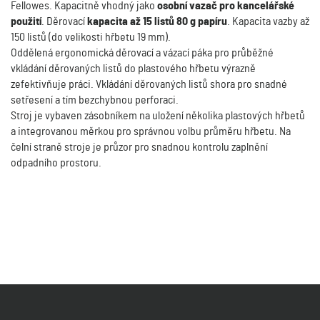
Fellowes. Kapacitně vhodný jako
osobní vazač pro kancelářské
použití
. Děrovací
kapacita až 15 listů 80 g papíru
. Kapacita vazby až
150 listů (do velikosti hřbetu 19 mm).
Oddělená ergonomická děrovací a vázací páka pro průběžné
vkládání děrovaných listů do plastového hřbetu výrazně
zefektivňuje práci. Vkládání děrovaných listů shora pro snadné
setřesení a tím bezchybnou perforaci.
Stroj je vybaven zásobníkem na uložení několika plastových hřbetů
a integrovanou měrkou pro správnou volbu průměru hřbetu. Na
čelní straně stroje je průzor pro snadnou kontrolu zaplnění
odpadního prostoru.