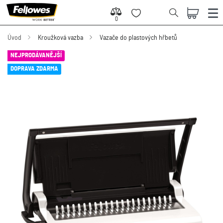
0
0
Úvod
Kroužková vazba
Vazače do plastových hřbetů
NEJPRODÁVANĚJŠÍ
DOPRAVA ZDARMA