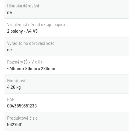
Hloubka děrování
ne
Vzdálenost děr od okraje papíru
2 polohy - A4,A5
Vyřaditelné děrovací nože
ne
Rozměry (Š x V x H)
448mm x 80mm x 280mm
Hmotnost
4.26
kg
EAN
0043859651238
Produktové číslo
5627501