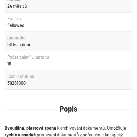
24
měsíců
Značka
Fellowes
Jednotka
50 ks balení
Počet balení v kartonu
16
Celní sazebník
39261000
Popis
Dvoudílná, plastová spona
k archivování dokumentů. Umožňuje
rychlé a snadné
přenesení dokumentů z pořadače. Ekologický