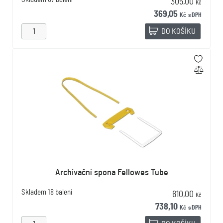
305,00
Kč
369,05
Kč
s DPH
DO KOŠÍKU
Archivační spona Fellowes Tube
Skladem
18 balení
610,00
Kč
738,10
Kč
s DPH