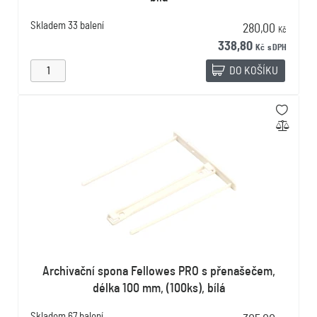
Skladem
33 balení
280,00
Kč
338,80
Kč
s DPH
DO KOŠÍKU
Archivační spona Fellowes PRO s přenašečem,
délka 100 mm, (100ks), bílá
Skladem
67 balení