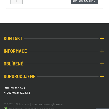
DO KOŠÍKU
KONTAKT
INFORMACE
OBLÍBENÉ
DOPORUČUJEME
laminovacky.cz
krouzkovavazba.cz
© 2026 PALA, s. r. o. | Všechna práva vyhrazena