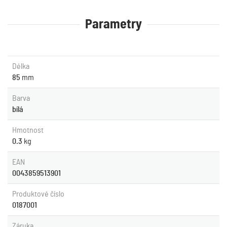
Parametry
Délka
85
mm
Barva
bílá
Hmotnost
0.3
kg
EAN
0043859513901
Produktové číslo
0187001
Záruka