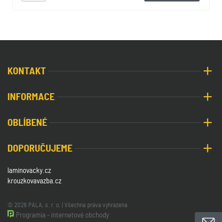
KONTAKT
INFORMACE
OBLÍBENÉ
DOPORUČUJEME
laminovacky.cz
krouzkovavazba.cz
© 2026 PALA, s. r. o. | Všechna práva vyhrazena
Programia - internetové obchody