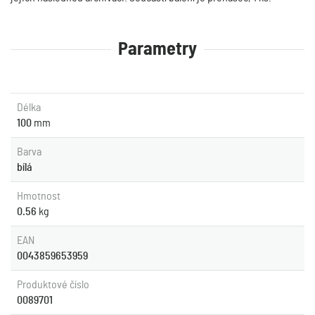
Parametry
Délka
100
mm
Barva
bílá
Hmotnost
0.56
kg
EAN
0043859653959
Produktové číslo
0089701