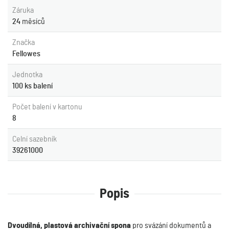
Záruka
24
měsíců
Značka
Fellowes
Jednotka
100 ks balení
Počet balení v kartonu
8
Celní sazebník
39261000
Popis
Dvoudílná, plastová archivační spona
pro svázání dokumentů a