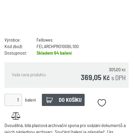
Výrobce:
Fellowes
Kód zboží:
FELARCHPRO100BL100
Dostupnost:
Skladem
64 balení
305,00
Kč
Vaše cena produktu
369,05
s DPH
Kč
balení
Dvoudílná, bílá plastová archivační spona pro svázání dokumentů a
jejich následnou archivaci. Součástí balení je přenašeč, 1 ks.