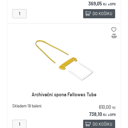
369,05
Kč
s DPH
DO KOŠÍKU
Archivační spona Fellowes Tube
Skladem
18 balení
610,00
Kč
738,10
Kč
s DPH
DO KOŠÍKU