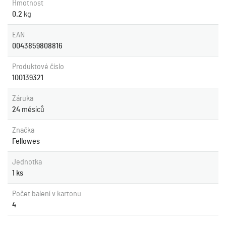
Hmotnost
0.2
kg
EAN
0043859808816
Produktové číslo
100139321
Záruka
24
měsíců
Značka
Fellowes
Jednotka
1 ks
Počet balení v kartonu
4