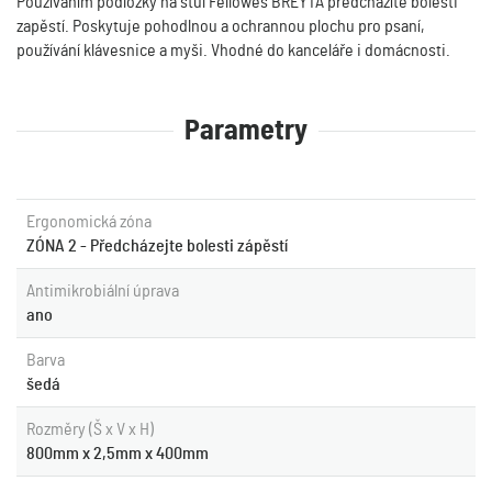
Používáním podložky na stůl Fellowes BREYTA předcházíte bolesti
zapěstí. Poskytuje pohodlnou a ochrannou plochu pro psaní,
používání klávesnice a myši. Vhodné do kanceláře i domácnosti.
Parametry
Ergonomická zóna
ZÓNA 2 - Předcházejte bolesti zápěstí
Antimikrobiální úprava
ano
Barva
šedá
Rozměry (Š x V x H)
800mm x 2,5mm x 400mm