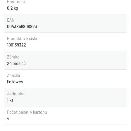
Hmotnost
0.2
kg
EAN
0043859808823
Produktové číslo
100139322
Záruka
24
měsíců
Značka
Fellowes
Jednotka
1 ks
Počet balení v kartonu
4