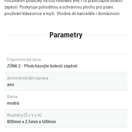
Používáním podložky na stůl Fellowes BREYTA předcházíte bolesti
zapěstí. Poskytuje pohodlnou a ochrannou plochu pro psaní,
používání klávesnice a myši. Vhodné do kanceláře i domácnosti.
Parametry
Ergonomická zóna
ZÓNA 2 - Předcházejte bolesti zápěstí
Antimikrobiální úprava
ano
Barva
modrá
Rozměry (Š x V x H)
800mm x 2,5mm x 400mm