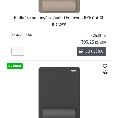
Podložka pod myš a zápěstí Fellowes BREYTA XL
písková
Skladem
4 Ks
325,00
Kč
393,25
Kč
s DPH
DO KOŠÍKU
NOVINKA