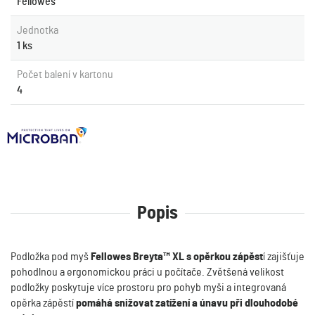
Fellowes
Jednotka
1 ks
Počet balení v kartonu
4
Popis
Podložka pod myš
Fellowes Breyta™ XL
s opěrkou zápěst
í zajišťuje
pohodlnou a ergonomickou práci u počítače. Zvětšená velikost
podložky poskytuje více prostoru pro pohyb myši a integrovaná
opěrka zápěstí
pomáhá snižovat zatížení a únavu při dlouhodobé