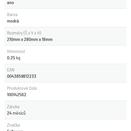
ano
Barva
modrá
Rozměry (Š x V x H)
210mm x 280mm x 18mm
Hmotnost
0.25
kg
EAN
0043859812233
Produktové číslo
100142562
Záruka
24
měsíců
Značka