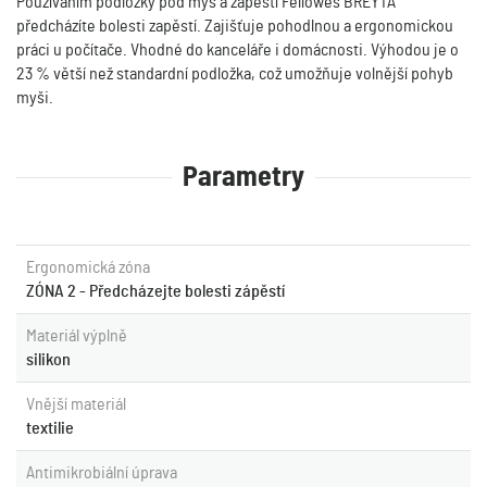
Používáním podložky pod myš a zápěstí Fellowes BREYTA
předcházíte bolesti zapěstí. Zajišťuje pohodlnou a ergonomickou
práci u počítače. Vhodné do kanceláře i domácnosti. Výhodou je o
23 % větší než standardní podložka, což umožňuje volnější pohyb
myši.
Parametry
Ergonomická zóna
ZÓNA 2 - Předcházejte bolesti zápěstí
Materiál výplně
silikon
Vnější materiál
textilie
Antimikrobiální úprava