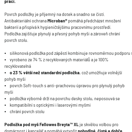
práci.
Povrch podložky je příjemný na dotek a snadno se čistí.
Antibakteriální ochrana
Microban®
pomáhá předcházet množení
bakterií a přispívá k hygieničtějšímu pracovnímu prostředí.
Podložka zajišťuje plynulý a přesný pohyb myši a zároveň chrání
povrch stolu.
•
    silikonová podložka pod zápěstí kombinuje rovnoměrnou podporu 
•
vyrobeno ze 74 % z recyklovaných materiálů a je 100%
recyklovatelná
•
o 23 % větší než standardní podložka
, což umožňuje volnější
pohyb myši
•
povrch Soft-touch s anti-prachovou úpravou pro plynulý pohyb
myši
•
podložka výborně drží na povrchu desky stolu, neposouvá se
•
kompatibilní s optickými i laserovými myšmi
•
chrání povrch stolu
Podložka pod myš Fellowes Breyta™ XL
je skvělou volbou pro
domácnost i kancelář a pomáhá vytvořit
pohodlné, čisté a dobře