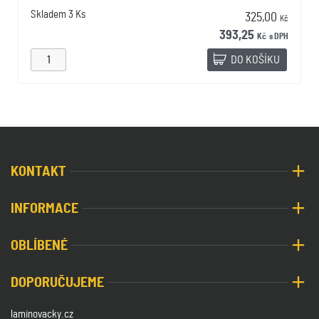
Skladem
3 Ks
325,00
Kč
393,25
Kč
s DPH
DO KOŠÍKU
KONTAKT
INFORMACE
OBLÍBENÉ
DOPORUČUJEME
laminovacky.cz