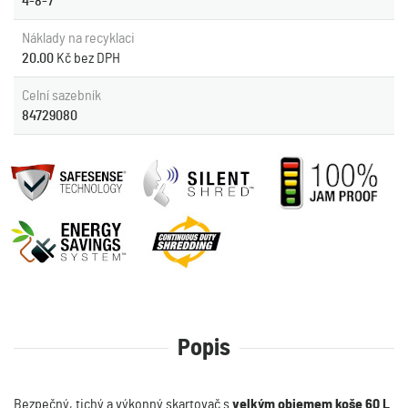
4-8-7
Náklady na recyklaci
20.00
Kč bez DPH
Celní sazebník
84729080
Popis
Bezpečný, tichý a výkonný skartovač s
velkým objemem koše 60 L
.