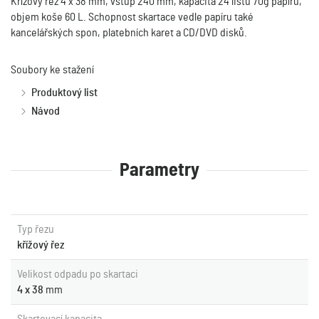
Křížový řez 4 x 38 mm, vstup 240 mm, kapacita 24 listů 70g papíru,
objem koše 60 L. Schopnost skartace vedle papíru také
kancelářských spon, platebních karet a CD/DVD disků.
Soubory ke stažení
Produktový list
Návod
Parametry
Typ řezu
křížový řez
Velikost odpadu po skartaci
4 x 38
mm