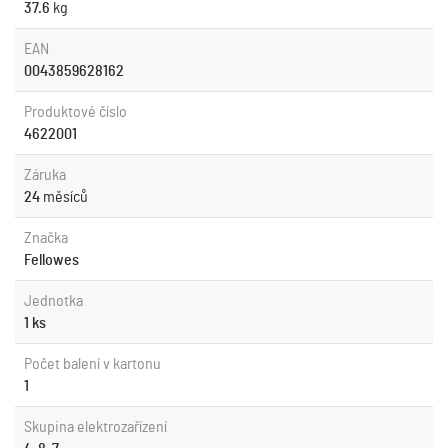
37.6
kg
EAN
0043859628162
Produktové číslo
4622001
Záruka
24
měsíců
Značka
Fellowes
Jednotka
1 ks
Počet balení v kartonu
1
Skupina elektrozařízení