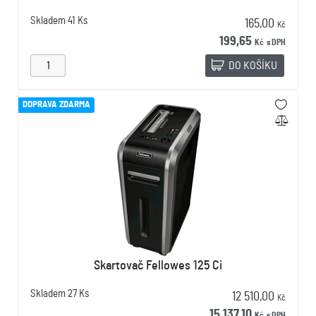
Skladem
41 Ks
165,00
Kč
199,65
Kč
s DPH
DO KOŠÍKU
DOPRAVA ZDARMA
Skartovač Fellowes 125 Ci
Skladem
27 Ks
12 510,00
Kč
15 137,10
Kč
s DPH