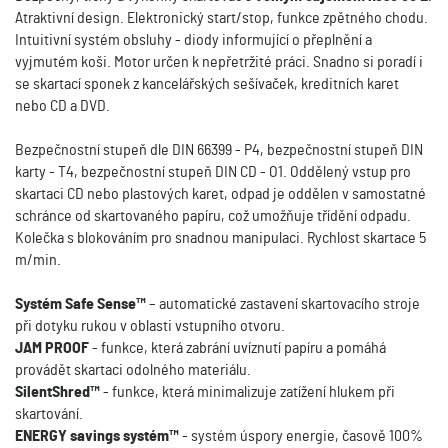
Atraktivní design. Elektronický start/stop, funkce zpětného chodu.
Intuitivní systém obsluhy - diody informující o přeplnění a
vyjmutém koši. Motor určen k nepřetržité práci. Snadno si poradí i
se skartací sponek z kancelářských sešívaček, kreditních karet
nebo CD a DVD.
Bezpečnostní stupeň dle DIN 66399 - P4, bezpečnostní stupeň DIN
karty - T4, bezpečnostní stupeň DIN CD - O1. Oddělený vstup pro
skartaci CD nebo plastových karet, odpad je oddělen v samostatné
schránce od skartovaného papíru, což umožňuje třídění odpadu.
Kolečka s blokováním pro snadnou manipulaci. Rychlost skartace 5
m/min.
Systém Safe Sense™
– automatické zastavení skartovacího stroje
při dotyku rukou v oblasti vstupního otvoru.
JAM PROOF
- funkce, která zabrání uvíznutí papíru a pomáhá
provádět skartaci odolného materiálu.
SilentShred™
- funkce, která minimalizuje zatížení hlukem při
skartování.
ENERGY savings systém™
- systém úspory energie, časově 100%