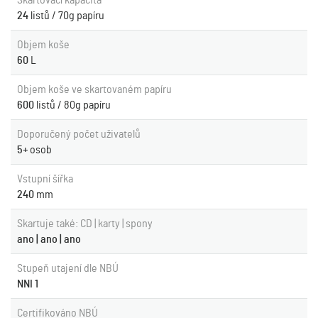
Skartovací kapacita
24
listů / 70g papíru
Objem koše
60
L
Objem koše ve skartovaném papíru
600
listů / 80g papíru
Doporučený počet uživatelů
5+
osob
Vstupní šířka
240
mm
Skartuje také: CD | karty | spony
ano | ano | ano
Stupeň utajení dle NBÚ
NNI 1
Certifikováno NBÚ