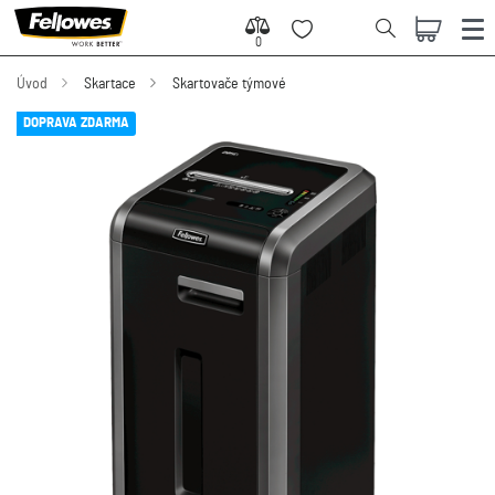
0
0
Úvod
Skartace
Skartovače týmové
DOPRAVA ZDARMA