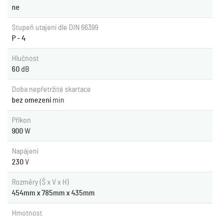
ne
Stupeň utajení dle DIN 66399
P - 4
Hlučnost
60
dB
Doba nepřetržité skartace
bez omezení
min
Příkon
900
W
Napájení
230
V
Rozměry (Š x V x H)
454mm x 785mm x 435mm
Hmotnost