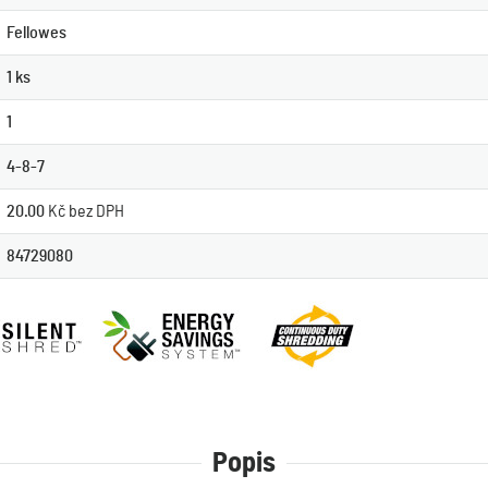
Fellowes
1 ks
1
4-8-7
20.00
Kč bez DPH
84729080
Popis