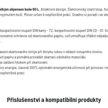
elkým objemem koše 60 L
. Atraktivní design. Elektronický start/stop, 
a vyjmutém koši. Motor určen k nepřetržité práci. Snadno si poradí i se s
 bezpečnostní stupeň DIN karty - T2, bezpečnostní stupeň DIN CD - O1. O
amostatné schránce od skartovaného papíru, což umožňuje třídění odpad
.
vení skartovacího stroje při dotyku rukou v oblasti vstupního otvoru.
nutí papíru a pomáhá provádět skartaci odolného materiálu.
e zatížení hlukem při skartování.
ry energie, časově 100% optimální energetická účinnost při provozu i 
nepřetržité práci.
Příslušenství a kompatibilní produkty