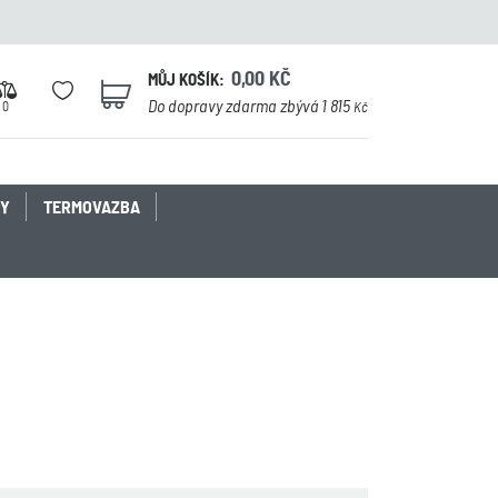
0,00
KČ
MŮJ KOŠÍK:
0
Do dopravy zdarma zbývá 1 815
0
Kč
KY
TERMOVAZBA