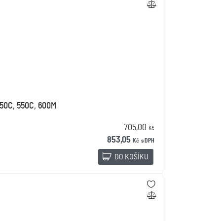
350C, 550C, 600M
705,00
Kč
853,05
Kč
s DPH
DO KOŠÍKU