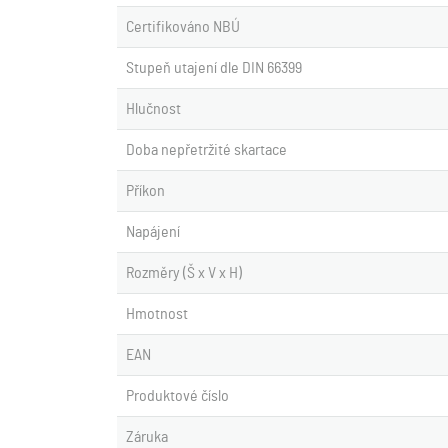
Certifikováno NBÚ
Stupeň utajení dle DIN 66399
Hlučnost
Doba nepřetržité skartace
Příkon
Napájení
Rozměry (Š x V x H)
Hmotnost
EAN
Produktové číslo
Záruka