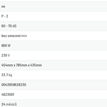
ne
P - 2
60 - 70
dB
bez omezení
min
900
W
230
V
454mm x 785mm x 435mm
33.7
kg
0043859628230
4623001
24
měsíců