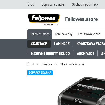
Úvod
Doprava a platba
Obchodní podmínky
Fellowes.store
Fellowes.store
Laminovačky
Kroužková vazba
SKARTACE
LAMINACE
KROUŽKOVÁ VAZB
NÁSUVNÉ HŘBETY RELIDO
ARCHIVACE
A
Úvod
Skartace
Skartovače týmové
DOPRAVA ZDARMA