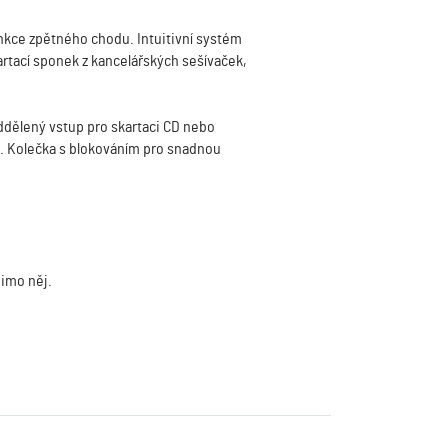
funkce zpětného chodu. Intuitivní systém
kartací sponek z kancelářských sešívaček,
ddělený vstup pro skartaci CD nebo
u. Kolečka s blokováním pro snadnou
mimo něj.