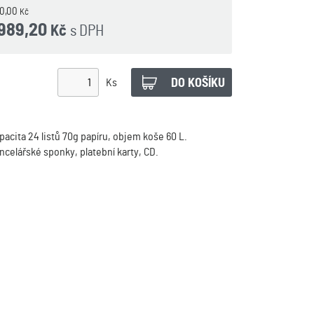
20,00
Kč
 989,20
s DPH
Kč
Ks
acita 24 listů 70g papíru, objem koše 60 L.
ncelářské sponky, platební karty, CD.