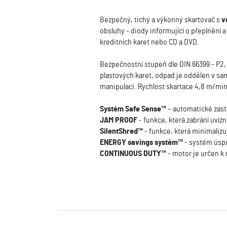
Bezpečný, tichý a výkonný skartovač s
v
obsluhy - diody informující o přeplnění 
kreditních karet nebo CD a DVD.
Bezpečnostní stupeň dle DIN 66399 - P2,
plastových karet, odpad je oddělen v s
manipulaci. Rychlost skartace 4,8 m/min
Systém Safe Sense™
– automatické zasta
JAM PROOF
- funkce, která zabrání uvíz
SilentShred™
- funkce, která minimalizuj
ENERGY savings systém™
- systém úspo
CONTINUOUS DUTY™
- motor je určen k 