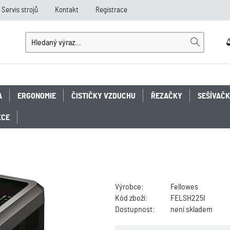
Servis strojů
Kontakt
Registrace
A
ERGONOMIE
ČISTIČKY VZDUCHU
ŘEZAČKY
SEŠÍVAČ
KCE
Výrobce:
Fellowes
Kód zboží:
FELSH225I
Dostupnost:
není skladem