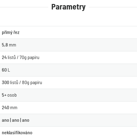
Parametry
přímý řez
5,8
mm
24
listů / 70g papíru
60
L
300
listů / 80g papíru
5+
osob
240
mm
ano | ano | ano
neklasifikováno