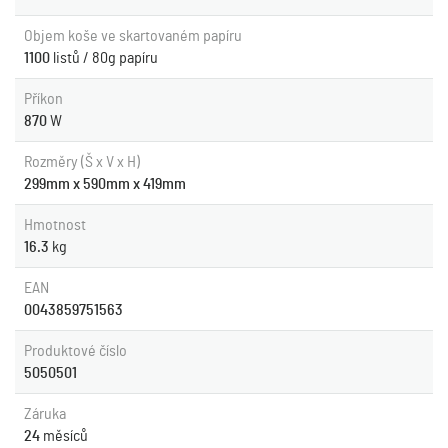
Objem koše ve skartovaném papíru
1100
listů / 80g papíru
Příkon
870
W
Rozměry (Š x V x H)
299mm x 590mm x 419mm
Hmotnost
16.3
kg
EAN
0043859751563
Produktové číslo
5050501
Záruka
24
měsíců