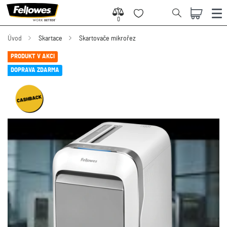
0
0
Úvod
Skartace
Skartovače mikrořez
PRODUKT V AKCI
DOPRAVA ZDARMA