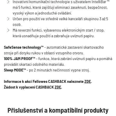
Inovativní komunikační technologie s uživatelem IntelliBar ™
má 5 funkcí, které zajišťují eliminaci zaseknutí, bezpečnost,
vysoký výkon a jednoduché ovládání.
Určen pro použití ve středně velké kanceláři skupinou 3 až 5
osob.
Má reverzní funkci, vybavenou elektronickým start / stop,
která usnadňuje použití a zabraňuje uvíznutí papíru.
SafeSense technology™
- automatické zastavení skartovacího
stroje při dotyku rukou v oblasti vstupního otvoru.
100% JAM PROOF™
- funkce, která zabrání uvíznutí papíru a pomáhá
provádět skartaci odolného materiálu.
Sleep MODE™
- po 2 minutách nečinnosti vypne stroj.
Informace k akci Fellowes CASHBACK naleznete
ZDE
.
Žádost k vyplacení CASHBACK
ZDE
.
Příslušenství a kompatibilní produkty