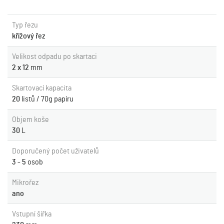
Typ řezu
křížový řez
Velikost odpadu po skartaci
2 x 12
mm
Skartovací kapacita
20
listů / 70g papíru
Objem koše
30
L
Doporučený počet uživatelů
3 - 5
osob
Mikrořez
ano
Vstupní šířka