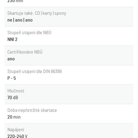
230
mm
Skartuje také: CD | karty | spony
ne | ano | ano
Stupeň utajení dle NBÚ
NNI 2
Certifikováno NBÚ
ano
Stupeň utajení dle DIN 66399
P - 5
Hlučnost
70
dB
Doba nepřetržité skartace
20
min
Napájení
220-240
V