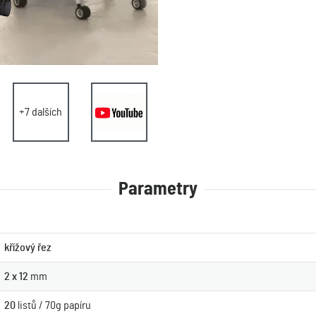
+7 dalších
Parametry
křížový řez
2 x 12
mm
20
listů / 70g papíru