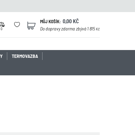
0,00
KČ
MŮJ KOŠÍK:
0
Do dopravy zdarma zbývá 1 815
0
Kč
KY
TERMOVAZBA