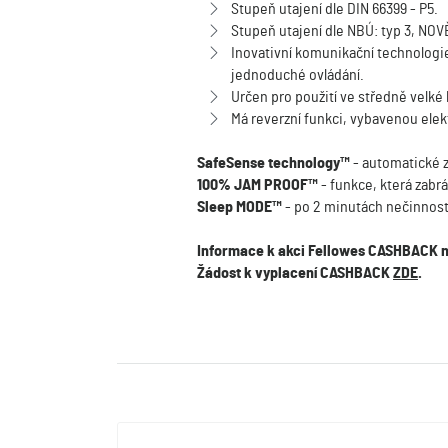
Stupeň utajení dle DIN 66399 - P5.
Stupeň utajení dle NBÚ: typ 3, NOVĚ
Inovativní komunikační technologie 
jednoduché ovládání.
Určen pro použití ve středně velké 
Má reverzní funkci, vybavenou elekt
SafeSense technology™
- automatické z
100% JAM PROOF™
- funkce, která zabr
Sleep MODE™
- po 2 minutách nečinnosti
Informace k akci Fellowes CASHBACK 
Žádost k vyplacení CASHBACK
ZDE
.