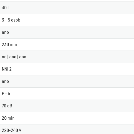
30
L
3 - 5
osob
ano
230
mm
ne | ano | ano
NNI 2
ano
P - 5
70
dB
20
min
220-240
V