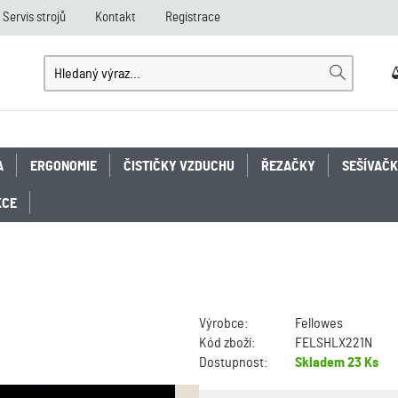
Servis strojů
Kontakt
Registrace
A
ERGONOMIE
ČISTIČKY VZDUCHU
ŘEZAČKY
SEŠÍVAČ
KCE
Výrobce:
Fellowes
Kód zboží:
FELSHLX221N
Dostupnost:
Skladem
23 Ks