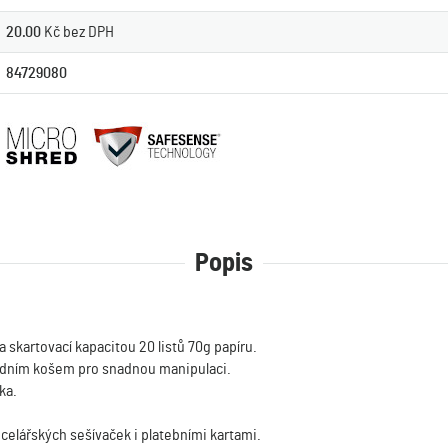
20.00
Kč bez DPH
84729080
Popis
 skartovací kapacitou 20 listů 70g papíru.
adním košem pro snadnou manipulaci.
čka.
celářských sešívaček i platebními kartami.