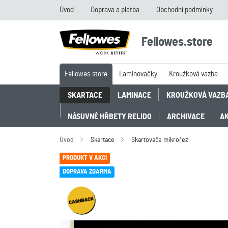
Úvod
Doprava a platba
Obchodní podmínky
Fellowes.store
Fellowes.store
Laminovačky
Kroužková vazba
SKARTACE
LAMINACE
KROUŽKOVÁ VAZB
NÁSUVNÉ HŘBETY RELIDO
ARCHIVACE
A
Úvod
Skartace
Skartovače mikrořez
PRODUKT V AKCI
DOPRAVA ZDARMA