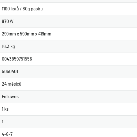
1100
listů / 80g papíru
870
W
299mm x 590mm x 419mm
16.3
kg
0043859751556
5050401
24
měsíců
Fellowes
1 ks
1
4-8-7