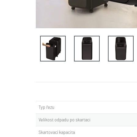
Typ řezu
Velikost odpadu po skartaci
Skartovací kapacita