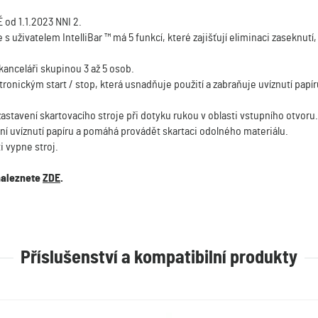
 od 1.1.2023 NNI 2.
s uživatelem IntelliBar ™ má 5 funkcí, které zajišťují eliminaci zaseknut
kanceláři skupinou 3 až 5 osob.
ronickým start / stop, která usnadňuje použití a zabraňuje uvíznutí papír
astavení skartovacího stroje při dotyku rukou v oblasti vstupního otvoru.
ání uvíznutí papíru a pomáhá provádět skartaci odolného materiálu.
 vypne stroj.
naleznete
ZDE
.
Příslušenství a kompatibilní produkty