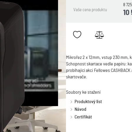
8 72
Vaše cena produktu
10
Mikrořez 2 x 12mm, vstup 230 mm, ka
Schopnost skartace vedle papíru: ka
probíhající akci Fellowes CASHBACK a
skartovače.
Soubory ke stažení
Produktový list
Návod
Certifikát