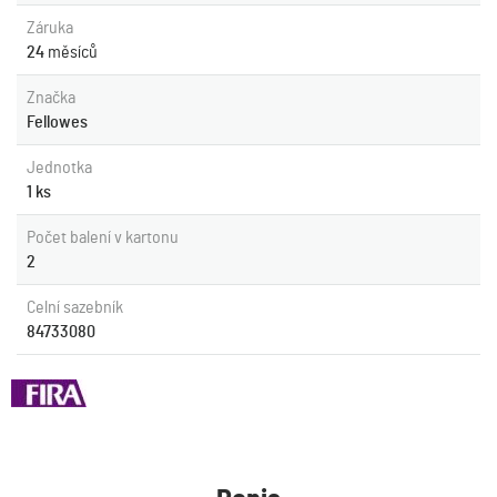
Záruka
24
měsíců
Značka
Fellowes
Jednotka
1 ks
Počet balení v kartonu
2
Celní sazebník
84733080