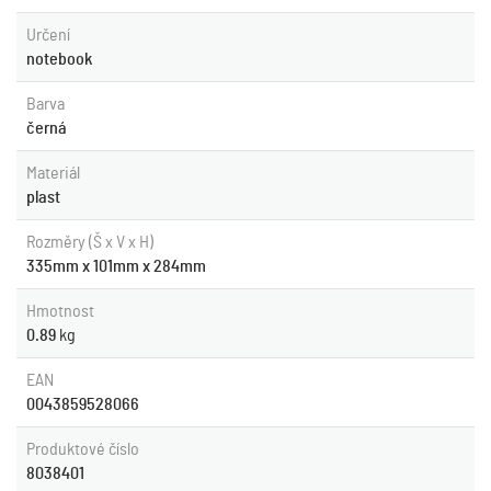
Určení
notebook
Barva
černá
Materiál
plast
Rozměry (Š x V x H)
335mm x 101mm x 284mm
Hmotnost
0.89
kg
EAN
0043859528066
Produktové číslo
8038401