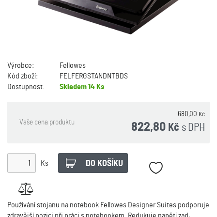
Výrobce:
Fellowes
Kód zboží:
FELFERGSTANDNTBDS
Dostupnost:
Skladem
14 Ks
680,00
Kč
Vaše cena produktu
822,80
s DPH
Kč
Ks
Používání stojanu na notebook Fellowes Designer Suites podporuje
zdravější pozici při práci s notebookem. Redukuje napětí zad,