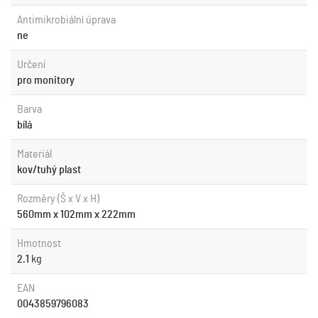
Antimikrobiální úprava
ne
Určení
pro monitory
Barva
bílá
Materiál
kov/tuhý plast
Rozměry (Š x V x H)
560mm x 102mm x 222mm
Hmotnost
2.1
kg
EAN
0043859796083