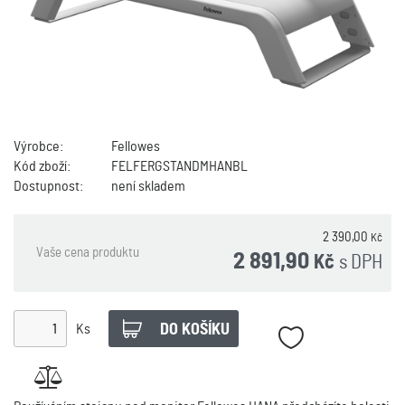
Výrobce:
Fellowes
Kód zboží:
FELFERGSTANDMHANBL
Dostupnost:
není skladem
2 390,00
Kč
Vaše cena produktu
2 891,90
s DPH
Kč
Ks