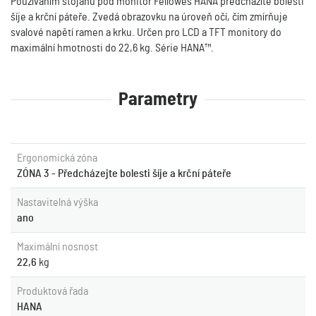
Používáním stojanu pod monitor Fellowes HANA předcházíte bolesti
šíje a krční páteře. Zvedá obrazovku na úroveň očí, čím zmírňuje
svalové napětí ramen a krku. Určen pro LCD a TFT monitory do
maximální hmotnosti do 22,6 kg. Série HANA™.
Parametry
Ergonomická zóna
ZÓNA 3 - Předcházejte bolesti šíje a krční páteře
Nastavitelná výška
ano
Maximální nosnost
22,6
kg
Produktová řada
HANA