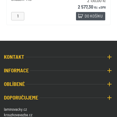
2 130,00
Kč
2 577,30
Kč
s DPH
DO KOŠÍKU
KONTAKT
INFORMACE
OBLÍBENÉ
DOPORUČUJEME
laminovacky.cz
krouzkovavazba.cz