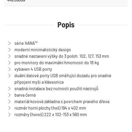
44209099
Popis
série HANA™
moderní minimalistický design
snadné nastavení výšky do 3 poloh: 102, 127, 153 mm
pro monitory do maximální hmotnosti do 18 kg
vybaven 4 USB porty
duální datové porty USB směřující dozadu pro snadné
připojení myši a klávesnice
snadná instalace bez nutnosti použití nástrojů
barva černá
materiál kovová základna s povrchem pravého dřeva
rozměr horní plochy (hxš) 194 x 402 mm
rozměry (hxvxš) 222 x 102-153 x 560 mm