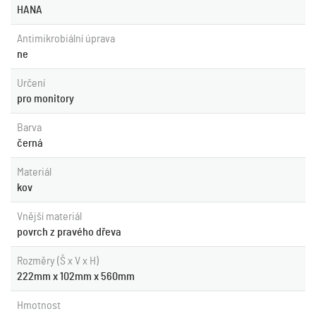
HANA
Antimikrobiální úprava
ne
Určení
pro monitory
Barva
černá
Materiál
kov
Vnější materiál
povrch z pravého dřeva
Rozměry (Š x V x H)
222mm x 102mm x 560mm
Hmotnost