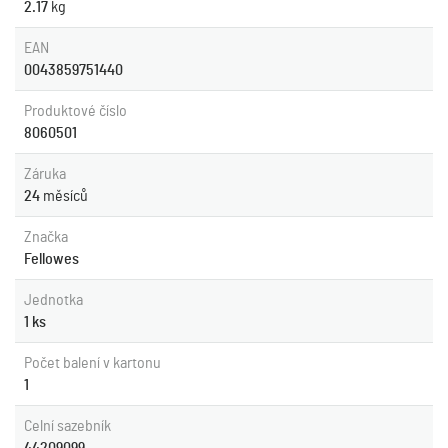
2.17
kg
EAN
0043859751440
Produktové číslo
8060501
Záruka
24
měsíců
Značka
Fellowes
Jednotka
1 ks
Počet balení v kartonu
1
Celní sazebník