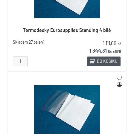
Termodesky Eurosupplies Standing 4 bílé
Skladem
27 balení
1 111,00
Kč
1 344,31
Kč
s DPH
DO KOŠÍKU