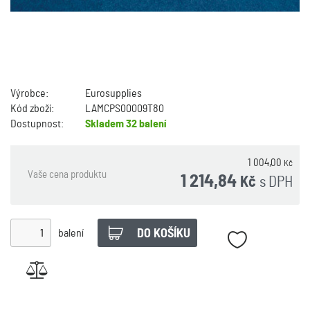
Výrobce:
Eurosupplies
Kód zboží:
LAMCPS00009T80
Dostupnost:
Skladem
32 balení
1 004,00
Kč
Vaše cena produktu
1 214,84
s DPH
Kč
balení