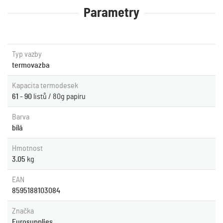
Parametry
Typ vazby
termovazba
Kapacita termodesek
61 - 90
listů / 80g papíru
Barva
bílá
Hmotnost
3.05
kg
EAN
8595188103084
Značka
Eurosupplies