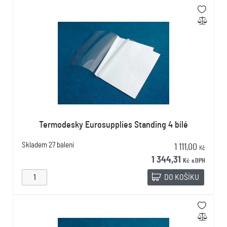
Termodesky Eurosupplies Standing 4 bílé
Skladem
27 balení
1 111,00
Kč
1 344,31
Kč
s DPH
DO KOŠÍKU