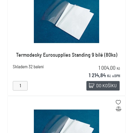
Termodesky Eurosupplies Standing 9 bílé (80ks)
Skladem
32 balení
1 004,00
Kč
1 214,84
Kč
s DPH
DO KOŠÍKU