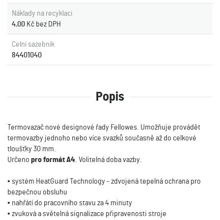
Náklady na recyklaci
4.00
Kč bez DPH
Celní sazebník
84401040
Popis
Termovazač nové designové řady Fellowes. Umožňuje provádět
termovazby jednoho nebo více svazků současně až do celkové
tloušťky 30 mm.
Určeno
pro formát A4
. Volitelná doba vazby.
• systém HeatGuard Technology - zdvojená tepelná ochrana pro
bezpečnou obsluhu
• nahřátí do pracovního stavu za 4 minuty
• zvuková a světelná signalizace připravenosti stroje