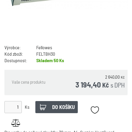
Výrobce:
Fellowes
Kód zboží:
FELTBH30
Dostupnost:
Skladem
50 Ks
2 640,00
Kč
Vaše cena produktu
3 194,40
s DPH
Kč
Ks