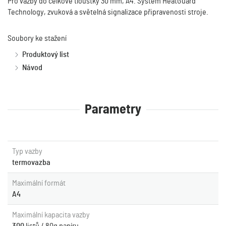
Pro vazby do celkové tloušťky 30 mm, A4. Systém HeatGuard
Technology, zvuková a světelná signalizace připravenosti stroje.
Soubory ke stažení
Produktový list
Návod
Parametry
Typ vazby
termovazba
Maximální formát
A4
Maximální kapacita vazby