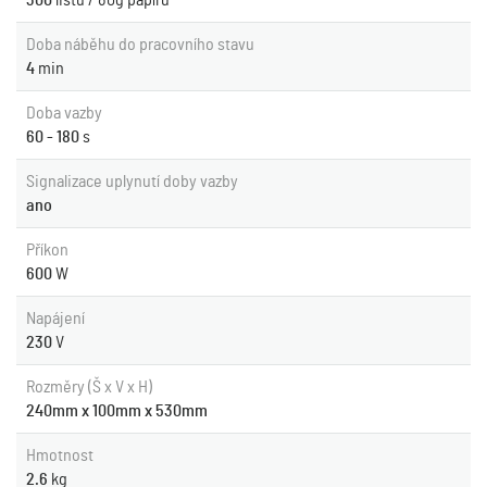
300
listů / 80g papíru
Doba náběhu do pracovního stavu
4
min
Doba vazby
60 - 180
s
Signalizace uplynutí doby vazby
ano
Příkon
600
W
Napájení
230
V
Rozměry (Š x V x H)
240mm x 100mm x 530mm
Hmotnost
2.6
kg