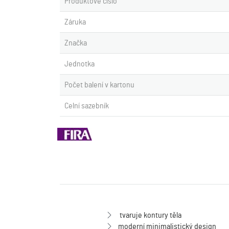
Produktové číslo
Záruka
Značka
Jednotka
Počet balení v kartonu
Celní sazebník
tvaruje kontury těla
moderní minimalistický design