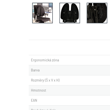
Ergonomická zóna
Barva
Rozměry (Š x V x H)
Hmotnost
EAN