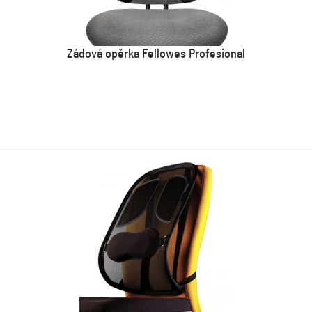
Zádová opěrka Fellowes Profesional