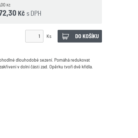
0,00
Kč
972,30
s DPH
Kč
Ks
 pohodlné dlouhodobé sezení. Pomáhá redukovat
akřivení v dolní části zad. Opěrku tvoří dvě křídla.