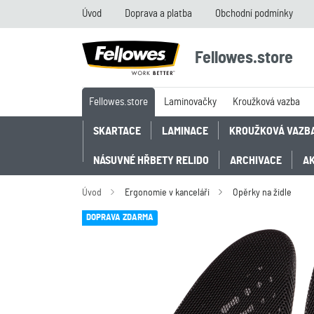
Úvod
Doprava a platba
Obchodní podmínky
Fellowes.store
Fellowes.store
Laminovačky
Kroužková vazba
SKARTACE
LAMINACE
KROUŽKOVÁ VAZB
NÁSUVNÉ HŘBETY RELIDO
ARCHIVACE
A
Úvod
Ergonomie v kanceláři
Opěrky na židle
DOPRAVA ZDARMA