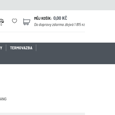
0,00
KČ
MŮJ KOŠÍK:
0
Do dopravy zdarma zbývá 1 815
0
Kč
KY
TERMOVAZBA
PANG