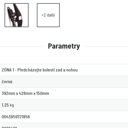
+2 další
Parametry
ZÓNA 1 - Předcházejte bolesti zad a nohou
černá
392mm x 428mm x 150mm
1.25
kg
0043859721856