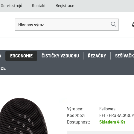
Servis strojů
Kontakt
Registrace
A
ERGONOMIE
ČISTIČKY VZDUCHU
ŘEZAČKY
SEŠÍVAČ
KCE
Výrobce:
Fellowes
Kód zboží:
FELFERGBACKSU
Dostupnost:
Skladem
4 Ks