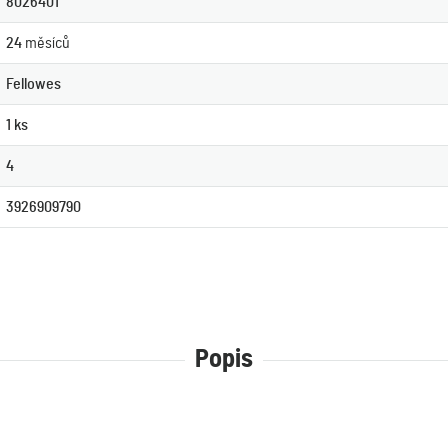
8026401
24
měsíců
Fellowes
1 ks
4
3926909790
Popis