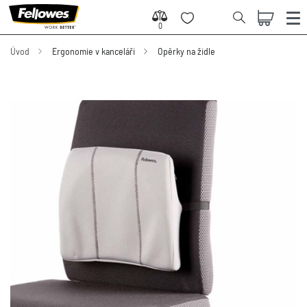
0
0
Úvod
Ergonomie v kanceláři
Opěrky na židle