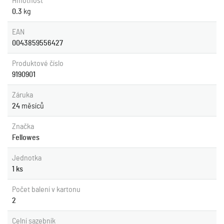
Hmotnost
0.3
kg
EAN
0043859556427
Produktové číslo
9190901
Záruka
24
měsíců
Značka
Fellowes
Jednotka
1 ks
Počet balení v kartonu
2
Celní sazebník