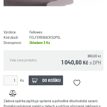
Výrobce:
Fellowes
Kód zboží:
FELFERGBACKSUPSL
Dostupnost:
Skladem
3 Ks
860,00
Kč
Vaše cena produktu
1 040,60
s DPH
Kč
Ks
Zádová opěrka zajišťuje správné a pohodlné dlouhodobé sezení.
Pomáhá redukovat napětí v zádech a udržuje přirozené zakřivení v