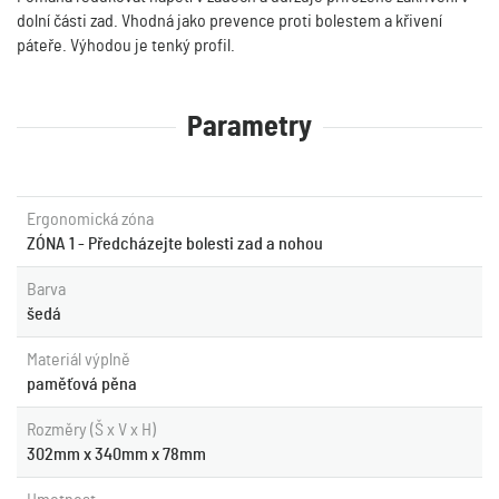
dolní části zad. Vhodná jako prevence proti bolestem a křivení
páteře. Výhodou je tenký profil.
Parametry
Ergonomická zóna
ZÓNA 1 - Předcházejte bolesti zad a nohou
Barva
šedá
Materiál výplně
paměťová pěna
Rozměry (Š x V x H)
302mm x 340mm x 78mm