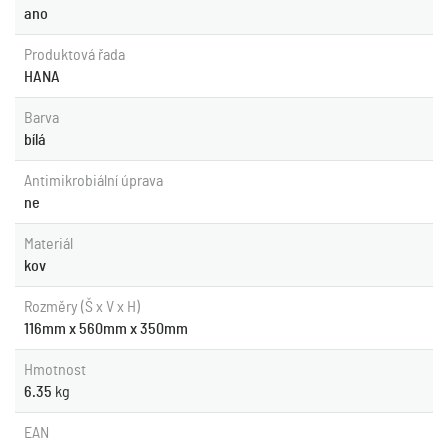
ano
Produktová řada
HANA
Barva
bílá
Antimikrobiální úprava
ne
Materiál
kov
Rozměry (Š x V x H)
116mm x 560mm x 350mm
Hmotnost
6.35
kg
EAN