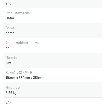
ano
Produktová řada
HANA
Barva
černá
Antimikrobiální úprava
ne
Materiál
kov
Rozměry (Š x V x H)
116mm x 560mm x 350mm
Hmotnost
6.35
kg
EAN